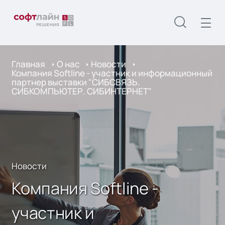
Главная
О нас
Новости
Компания Softline - участник и информационный
партнер выставки "СИБСВЯЗЬ.
СИБКОМПЬЮТЕР. СИБИНТЕРНЕТ"
Новости
Компания Softline -
участник и