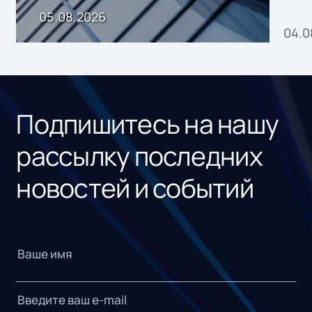
пр
05.08.2026
04.0
без
ном
«1С
Подпишитесь на нашу
рассылку последних
новостей и событий