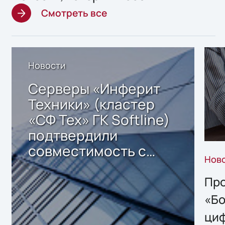
Смотреть все
Новости
Серверы «Инферит
Техники» (кластер
«СФ Тех» ГК Softline)
подтвердили
совместимость с
Нов
решением Sharx
Storage 2.x для
Про
хранения данных
«Бо
ци