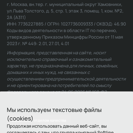
г. Москва, вн.тер. г. муниципальный округ Хамовники,
ул Льва Толстого, д. 5, стр. 1, этаж 3, помещ. 1, ком. №2,
2А (А311)
ИНН: 7736227885 / ОГРН: 1027736009333 / ОКВЭД: 46.90
Коды видов деятельности в области IT по перечню,
утвержденному Приказом Минцифры России от 11 мая
2023 г. № 449: 2.01, 27.01, 4.01
Информация, представленная на сайте, носит
исключительно справочный и ознакомительный
характер, не предназначена для личных, семейных,
домашних и иных нужд, не связанных с
осуществлением предпринимательской деятельности
и не ориентирована на потребителей по смыслу
Федерального закона от 24.06.2025 № 168-ФЗ.
Мы используем текстовые файлы
(cookies)
Связаться с отделом качества
Продолжая использовать данный веб-сайт, вы
соглашаетесь с тем, что группа компаний Softline