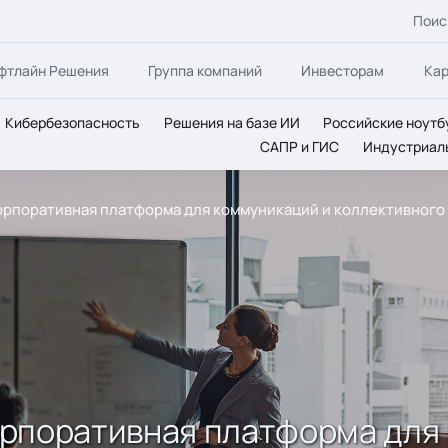
Поис
фтлайн Решения
Группа компаний
Инвесторам
Ка
Кибербезопасность
Решения на базе ИИ
Российские ноутб
САПР и ГИС
Индустриал
 корпоративная платформа для коммуникаций и коллективного
 корпоративная платформа для