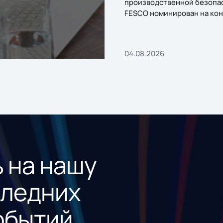
производственной безопа
FESCO номинирован на кон
«1С:Проект года»
04.08.2026
 на нашу
следних
обытий