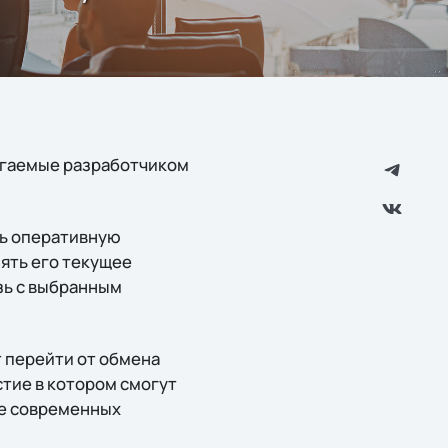
агаемые разработчиком
ть оперативную
лять его текущее
зь с выбранным
т перейти от обмена
тие в котором смогут
ле современных