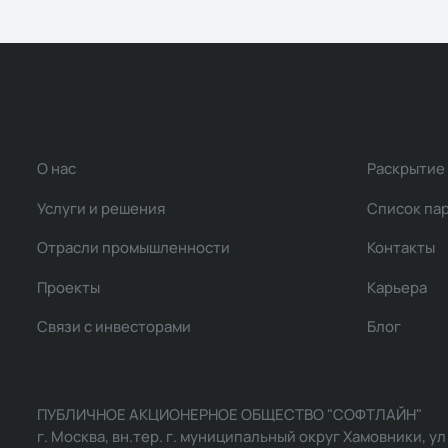
О нас
Раскрытие
Услуги и решения
Список па
Отрасли промышленности
Контакты
Проекты
Карьера
Связи с инвесторами
Блог
ПУБЛИЧНОЕ АКЦИОНЕРНОЕ ОБЩЕСТВО "СОФТЛАЙН"
г. Москва, вн.тер. г. муниципальный округ Хамовники, ул Ль