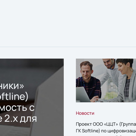
ники»
ftline)
мость с
Новости
 2.x для
Проект ООО «ЦЦТ» (Группа
ГК Softline) по цифровизац