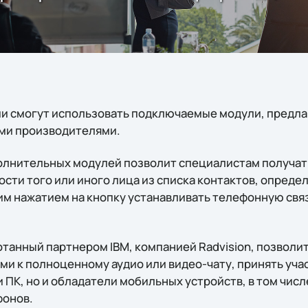
ии смогут использовать подключаемые модули, предл
ми производителями.
полнительных модулей позволит специалистам получа
сти того или иного лица из списка контактов, опреде
м нажатием на кнопку устанавливать телефонную свя
отанный партнером IBM, компанией Radvision, позволи
и к полноценному аудио или видео-чату, принять учас
 ПК, но и обладатели мобильных устройств, в том чис
фонов.