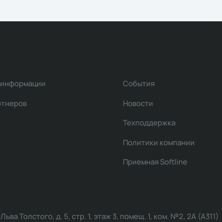
 информации
События
ртнеров
Новости
Техподдержка
Политики компании
Приемная Softline
ва Толстого, д. 5, стр. 1, этаж 3, помещ. 1, ком. №2, 2А (А311)