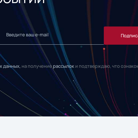
Подпис
х данных,
на получение
рассылок
и подтверждаю, что ознако