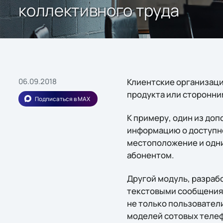
коллективного труда
06.09.2018
Клиентские организац
продукта или сторонни
Подписаться в MAX
К примеру, один из до
информацию о доступно
местоположение и одни
абонентом.
Другой модуль, разраб
текстовыми сообщениям
не только пользователи
моделей сотовых теле