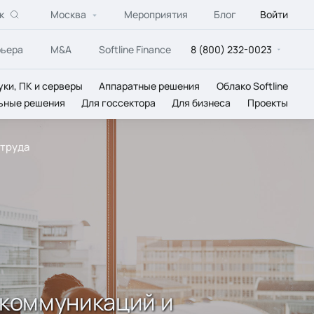
к
Москва
Мероприятия
Блог
Войти
рьера
M&A
Softline Finance
8 (800) 232-0023
уки, ПК и серверы
Аппаратные решения
Облако Softline
ьные решения
Для госсектора
Для бизнеса
Проекты
 труда
 коммуникаций и