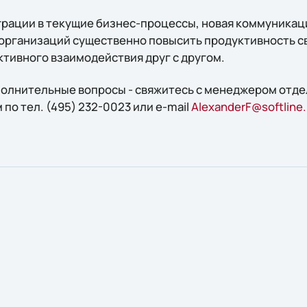
грации в текущие бизнес-процессы, новая коммуника
организаций существенно повысить продуктивность св
ктивного взаимодействия друг с другом.
ополнительные вопросы - свяжитесь с менеджером отд
о тел. (495) 232-0023 или e-mail
AlexanderF@softline.