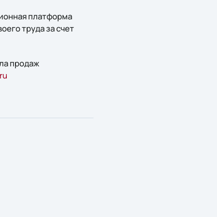
ционная платформа
оего труда за счет
ела продаж
ru