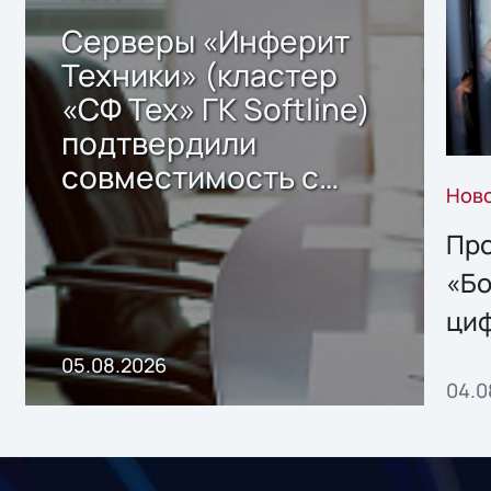
Серверы «Инферит
Техники» (кластер
«СФ Тех» ГК Softline)
подтвердили
совместимость с
Нов
решением Sharx
Storage 2.x для
Про
хранения данных
«Бо
ци
пр
05.08.2026
04.0
без
ном
«1С