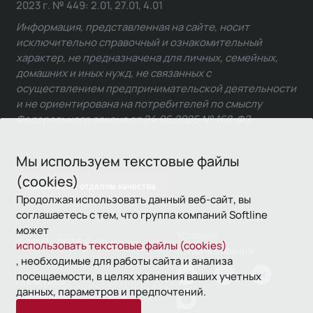
2023 г. № 449: 2.01, 27.01, 4.01
Информация, представленная на сайте, носит
исключительно справочный и ознакомительный
характер, не предназначена для личных, семейных,
домашних и иных нужд, не связанных с
осуществлением предпринимательской деятельности
и не ориентирована на потребителей по смыслу
Федерального закона от 24.06.2025 № 168-ФЗ.
Мы используем текстовые файлы
(cookies)
Связаться с отделом качества
Продолжая использовать данный веб-сайт, вы
соглашаетесь с тем, что группа компаний Softline
может
Условия
© 1993—2026 Softline
использовать текстовые файлы (cookies)
использования
, необходимые для работы сайта и анализа
посещаемости, в целях хранения ваших учетных
Политика
данных, параметров и предпочтений.
конфиденциальности