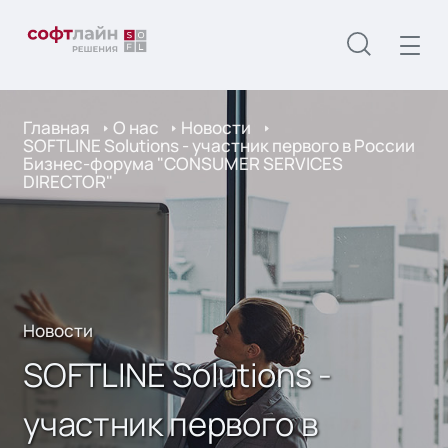
Главная
О нас
Новости
SOFTLINE Solutions - участник первого в России
Бизнес-форума "CONSUMER SERVICES
DIRECTOR"
Новости
SOFTLINE Solutions -
участник первого в