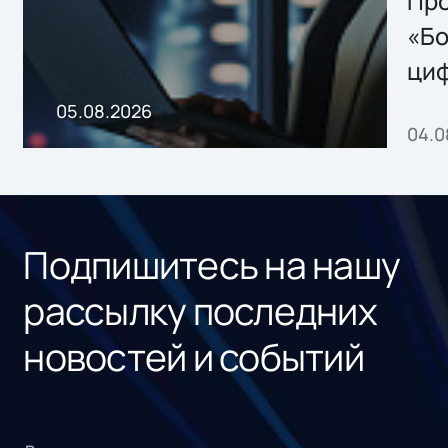
Storage 2.x для
Про
хранения данных
«Бо
ци
пр
05.08.2026
04.0
без
ном
«1С
Подпишитесь на нашу
рассылку последних
новостей и событий