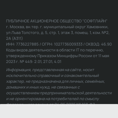
ПУБЛИЧНОЕ АКЦИОНЕРНОЕ ОБЩЕСТВО "СОФТЛАЙН"
г. Москва, вн.тер. г. муниципальный округ Хамовники,
ул Льва Толстого, д. 5, стр. 1, этаж 3, помещ. 1, ком. №2,
2А (А311)
ИНН: 7736227885 / ОГРН: 1027736009333 / ОКВЭД: 46.90
Коды видов деятельности в области IT по перечню,
утвержденному Приказом Минцифры России от 11 мая
2023 г. № 449: 2.01, 27.01, 4.01
Информация, представленная на сайте, носит
исключительно справочный и ознакомительный
характер, не предназначена для личных, семейных,
домашних и иных нужд, не связанных с
осуществлением предпринимательской деятельности
и не ориентирована на потребителей по смыслу
Федерального закона от 24.06.2025 № 168-ФЗ.