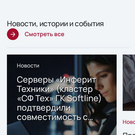
Новости, истории и события
Смотреть все
Новости
Серверы «Инферит
Техники» (кластер
«СФ Тех» ГК Softline)
подтвердили
совместимость с
Нов
решением Sharx