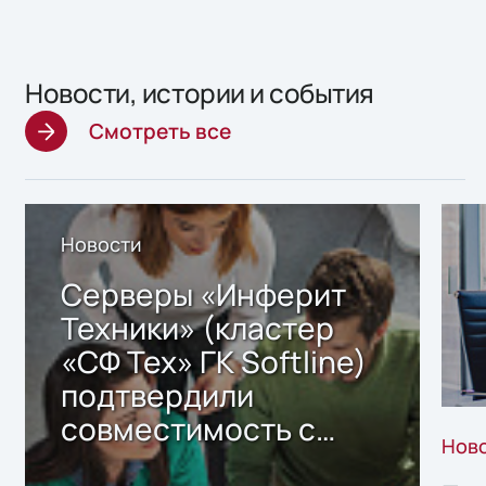
Новости, истории и события
Смотреть все
Новости
Серверы «Инферит
Техники» (кластер
«СФ Тех» ГК Softline)
подтвердили
совместимость с
Нов
решением Sharx