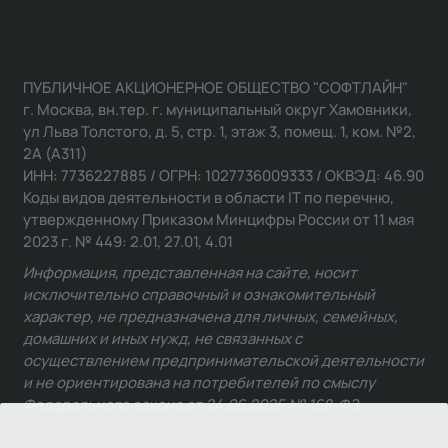
ПУБЛИЧНОЕ АКЦИОНЕРНОЕ ОБЩЕСТВО "СОФТЛАЙН"
г. Москва, вн.тер. г. муниципальный округ Хамовники,
ул Льва Толстого, д. 5, стр. 1, этаж 3, помещ. 1, ком. №2,
2А (А311)
ИНН: 7736227885 / ОГРН: 1027736009333 / ОКВЭД: 46.90
Коды видов деятельности в области IT по перечню,
утвержденному Приказом Минцифры России от 11 мая
2023 г. № 449: 2.01, 27.01, 4.01
Информация, представленная на сайте, носит
исключительно справочный и ознакомительный
характер, не предназначена для личных, семейных,
домашних и иных нужд, не связанных с
осуществлением предпринимательской деятельности
и не ориентирована на потребителей по смыслу
Федерального закона от 24.06.2025 № 168-ФЗ.