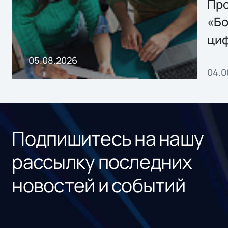
Storage 2.x для
Про
хранения данных
«Бо
ци
пр
05.08.2026
04.0
без
ном
«1С
Подпишитесь на нашу
рассылку последних
новостей и событий