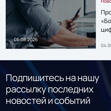
Нов
решением Sharx
Storage 2.x для
Про
хранения данных
«Бо
ци
пр
05.08.2026
04.0
без
ном
«1С
Подпишитесь на нашу
рассылку последних
новостей и событий