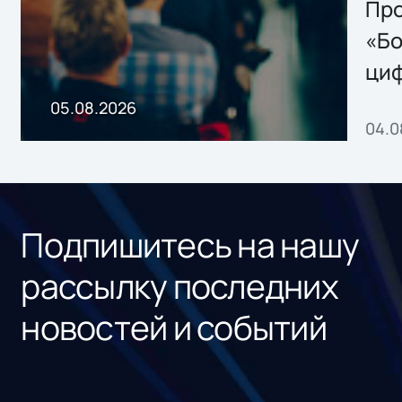
Storage 2.x для
Про
хранения данных
«Бо
ци
пр
05.08.2026
04.0
без
ном
«1С
Подпишитесь на нашу
рассылку последних
новостей и событий