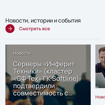
Новости, истории и события
Смотреть все
Новости
Серверы «Инферит
Техники» (кластер
«СФ Тех» ГК Softline)
подтвердили
совместимость с
Нов
решением Sharx