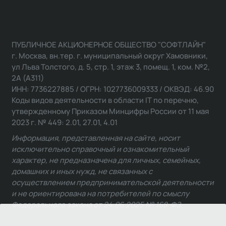
ПУБЛИЧНОЕ АКЦИОНЕРНОЕ ОБЩЕСТВО "СОФТЛАЙН"
г. Москва, вн.тер. г. муниципальный округ Хамовники,
ул Льва Толстого, д. 5, стр. 1, этаж 3, помещ. 1, ком. №2,
2А (А311)
ИНН: 7736227885 / ОГРН: 1027736009333 / ОКВЭД: 46.90
Коды видов деятельности в области IT по перечню,
утвержденному Приказом Минцифры России от 11 мая
2023 г. № 449: 2.01, 27.01, 4.01
Информация, представленная на сайте, носит
исключительно справочный и ознакомительный
характер, не предназначена для личных, семейных,
домашних и иных нужд, не связанных с
осуществлением предпринимательской деятельности
и не ориентирована на потребителей по смыслу
Федерального закона от 24.06.2025 № 168-ФЗ.