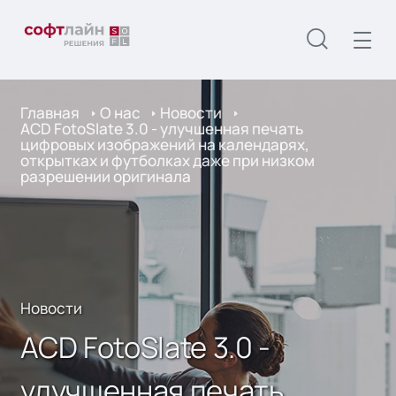
Главная
О нас
Новости
ACD FotoSlate 3.0 - улучшенная печать
цифровых изображений на календарях,
открытках и футболках даже при низком
разрешении оригинала
Новости
ACD FotoSlate 3.0 -
улучшенная печать