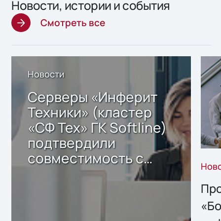
Новости, истории и события
Смотреть все
Новости
Серверы «Инферит
Техники» (кластер
«СФ Тех» ГК Softline)
подтвердили
совместимость с
Нов
решением Sharx
Storage 2.x для
Про
хранения данных
«Бо