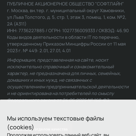
ПУБЛИЧНОЕ АКЦИОНЕРНОЕ ОБЩЕСТВО "СОФТЛАЙН"
г. Москва, вн.тер. г. муниципальный округ Хамовники,
ул Льва Толстого, д. 5, стр. 1, этаж 3, помещ. 1, ком. №2,
2А (А311)
ИНН: 7736227885 / ОГРН: 1027736009333 / ОКВЭД: 46.90
Коды видов деятельности в области IT по перечню,
утвержденному Приказом Минцифры России от 11 мая
2023 г. № 449: 2.01, 27.01, 4.01
Информация, представленная на сайте, носит
исключительно справочный и ознакомительный
характер, не предназначена для личных, семейных,
домашних и иных нужд, не связанных с
осуществлением предпринимательской деятельности
и не ориентирована на потребителей по смыслу
Федерального закона от 24.06.2025 № 168-ФЗ.
Мы используем текстовые файлы
(cookies)
Связаться с отделом качества
Продолжая использовать данный веб-сайт, вы