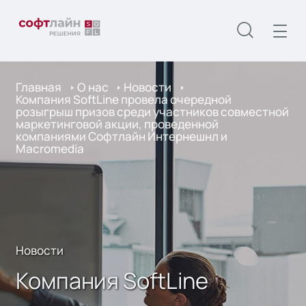
Главная
О нас
Новости
Компания SoftLine провела очередной
розыгрыш призов среди участников совместной
маркетинговой акции, проведенной
компаниями Софтлайн Интернешнл и
Macromedia
Новости
Компания SoftLine