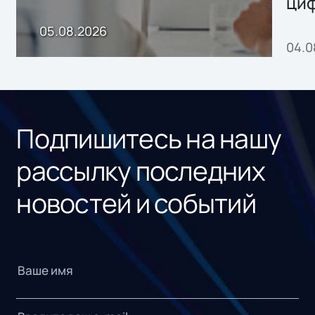
ци
пр
05.08.2026
04.0
без
ном
«1С
Подпишитесь на нашу
рассылку последних
новостей и событий