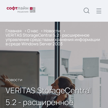
Главная
О нас
Новости
VERITAS StorageCentral 5.2 - расширенное
управление средствами хранения информации
в среде Windows Server 2003
Новости
VERITAS StorageCentral
5.2 - расширенное