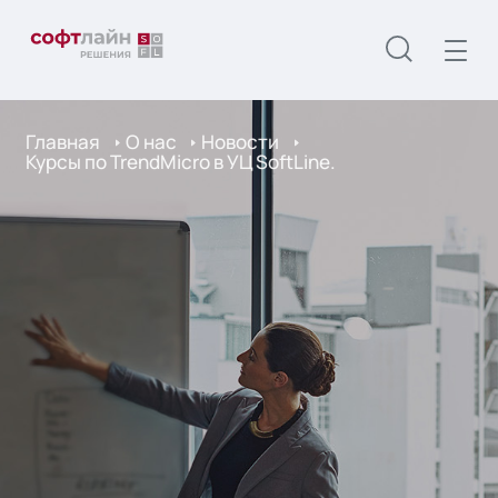
Главная
О нас
Новости
Курсы по TrendMicro в УЦ SoftLine.