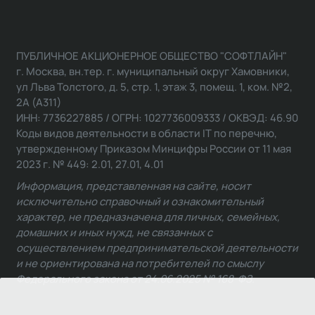
ПУБЛИЧНОЕ АКЦИОНЕРНОЕ ОБЩЕСТВО "СОФТЛАЙН"
г. Москва, вн.тер. г. муниципальный округ Хамовники,
ул Льва Толстого, д. 5, стр. 1, этаж 3, помещ. 1, ком. №2,
2А (А311)
ИНН: 7736227885 / ОГРН: 1027736009333 / ОКВЭД: 46.90
Коды видов деятельности в области IT по перечню,
утвержденному Приказом Минцифры России от 11 мая
2023 г. № 449: 2.01, 27.01, 4.01
Информация, представленная на сайте, носит
исключительно справочный и ознакомительный
характер, не предназначена для личных, семейных,
домашних и иных нужд, не связанных с
осуществлением предпринимательской деятельности
и не ориентирована на потребителей по смыслу
Федерального закона от 24.06.2025 № 168-ФЗ.