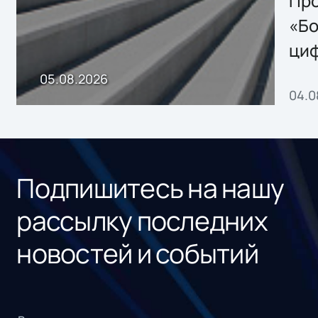
Storage 2.x для
Про
хранения данных
«Бо
ци
пр
05.08.2026
04.0
без
ном
«1С
Подпишитесь на нашу
рассылку последних
новостей и событий