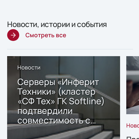
Новости, истории и события
Смотреть все
Новости
Серверы «Инферит
Техники» (кластер
«СФ Тех» ГК Softline)
подтвердили
совместимость с
Нов
решением Sharx