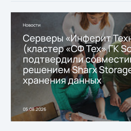
Новости
Серверы «Инферит Тех
(кластер «СФ Тех» ГК So
подтвердили совмести
решением Sharx Storage
хранения данных
05.08.2026