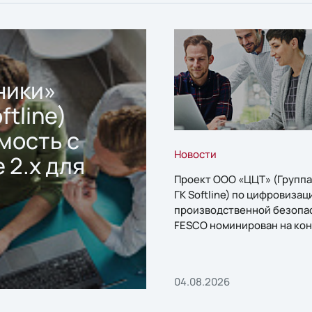
ники»
ftline)
мость с
Новости
 2.x для
Проект ООО «ЦЦТ» (Группа
ГК Softline) по цифровизац
производственной безопа
FESCO номинирован на кон
«1С:Проект года»
04.08.2026