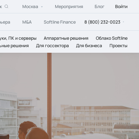
к
Москва
Мероприятия
Блог
Войти
рьера
M&A
Softline Finance
8 (800) 232-0023
уки, ПК и серверы
Аппаратные решения
Облако Softline
ьные решения
Для госсектора
Для бизнеса
Проекты