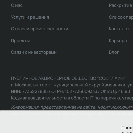
О нас
Раскрытие
Услуги и решения
Список па
Отрасли промышленности
Контакты
Проекты
Карьера
Связи с инвесторами
Блог
ПУБЛИЧНОЕ АКЦИОНЕРНОЕ ОБЩЕСТВО "СОФТЛАЙН"
г. Москва, вн.тер. г. муниципальный округ Хамовники, ул Ль
ИНН: 7736227885 / ОГРН: 1027736009333 / ОКВЭД: 46.90
Коды видов деятельности в области IT по перечню, утвер
Информация, представленная на сайте, носит исключит
связанных с осуществлением предпринимательской деят
Прод