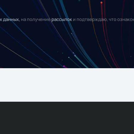
х данных,
на получение
рассылок
и подтверждаю, что ознако