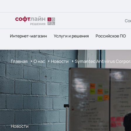
Со
Интернет-магазин
Услуги и решения
Российское ПО
Главная
О нас
Новости
Symantec Antivirus Corpora
Новости