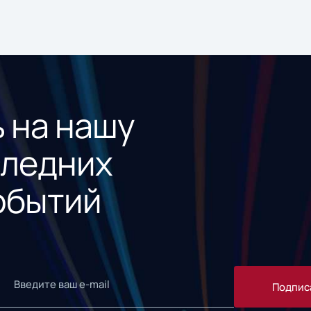
 на нашу
следних
обытий
Подпис