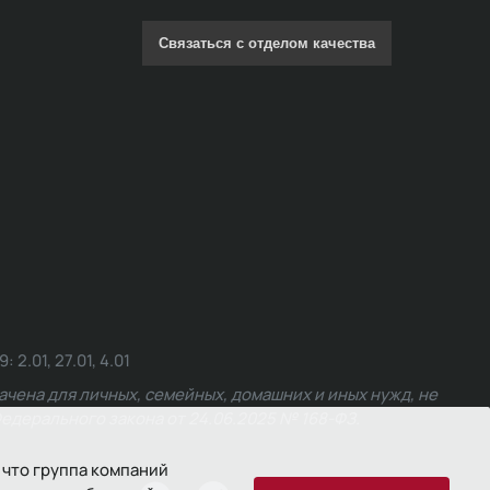
Связаться с отделом качества
.01, 27.01, 4.01
чена для личных, семейных, домашних и иных нужд, не
едерального закона от 24.06.2025 № 168-ФЗ.
 что группа компаний