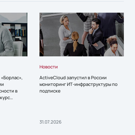
Новости
 «Борлас»,
ActiveCloud запустил в России
ии
мониторинг ИТ-инфраструктуры по
сности в
подписке
курс
31.07.2026