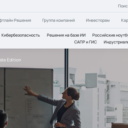
Поис
фтлайн Решения
Группа компаний
Инвесторам
Ка
Кибербезопасность
Решения на базе ИИ
Российские ноутб
САПР и ГИС
Индустриал
te Edition