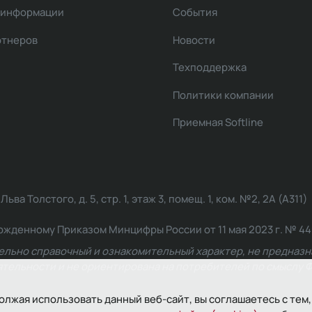
 информации
События
ртнеров
Новости
Техподдержка
Политики компании
Приемная Softline
ва Толстого, д. 5, стр. 1, этаж 3, помещ. 1, ком. №2, 2А (А311)
жденному Приказом Минцифры России от 11 мая 2023 г. № 449: 2
ельно справочный и ознакомительный характер, не предназна
ельности и не ориентирована на потребителей по смыслу Ф
олжая использовать данный веб-сайт, вы соглашаетесь с тем,