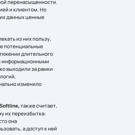
нной перенасыщенности.
ией и клиентом. Но
ких данных ценные
екать из них пользу,
бе потенциальные
ротяжении длительного
ми информационными
дко выходили за рамки
логий,
инально изменило
также считает,
oftline,
му их переизбытка:
сто она
ьзовать, а доступ к ней