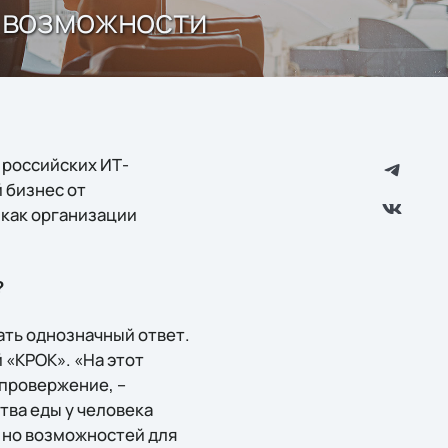
и возможности
 российских ИТ-
 бизнес от
 как организации
?
ать однозначный ответ.
«КРОК». «На этот
опровержение, –
тва еды у человека
, но возможностей для