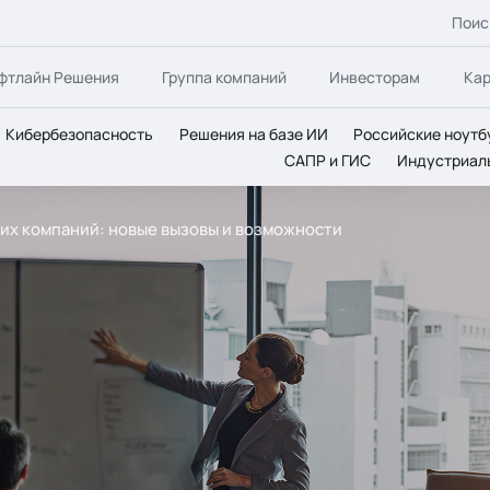
Поис
фтлайн Решения
Группа компаний
Инвесторам
Ка
Кибербезопасность
Решения на базе ИИ
Российские ноутб
САПР и ГИС
Индустриал
их компаний: новые вызовы и возможности