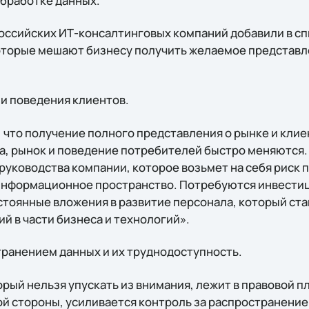
бработке данных.
оссийских ИТ-консалтинговых компаний добавили в спи
оторые мешают бизнесу получить желаемое представл
 и поведения клиентов.
, что получение полного представления о рынке и кли
а, рынок и поведение потребителей быстро меняются.
руководства компании, которое возьмет на себя риск 
нформационное пространство. Потребуются инвестиц
стоянные вложения в развитие персонала, который ст
й в части бизнеса и технологий».
транением данных и их труднодоступность.
рый нельзя упускать из внимания, лежит в правовой пл
ной стороны, усиливается контроль за распространени