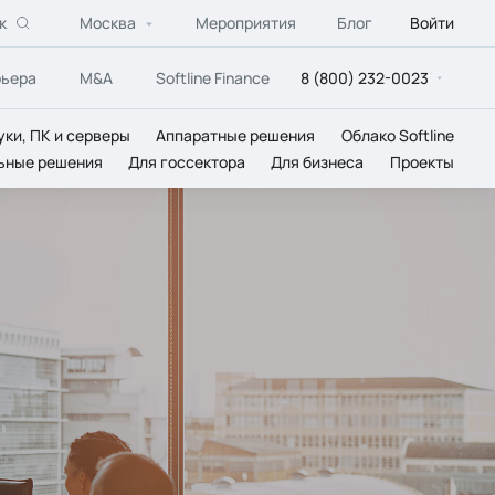
к
Москва
Мероприятия
Блог
Войти
рьера
M&A
Softline Finance
8 (800) 232-0023
уки, ПК и серверы
Аппаратные решения
Облако Softline
ьные решения
Для госсектора
Для бизнеса
Проекты