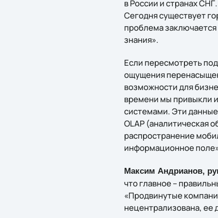
в России и странах СН
Сегодня существует го
проблема заключается 
знания».
Если пересмотреть под
ощущения перенасыщен
возможности для бизнес
времени мы привыкли 
системами. Эти данные 
OLAP (аналитическая о
распространение мобил
информационное поле»
Максим Андрианов, рук
что главное – правиль
«Продвинутые компании
нецентрализована, ее д