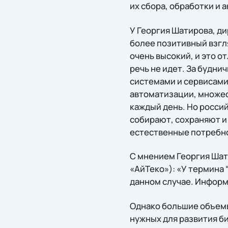
их сбора, обработки и 
У Георгия Шатирова, д
более позитивный взгл
очень высокий, и это 
речь не идет. За будн
системами и сервисами
автоматизации, множес
каждый день. Но росси
собирают, сохраняют и 
естественные потребно
С мнением Георгия Шат
«АйТеко»): «У термина 
данном случае. Информа
Однако большие объемы
нужных для развития би