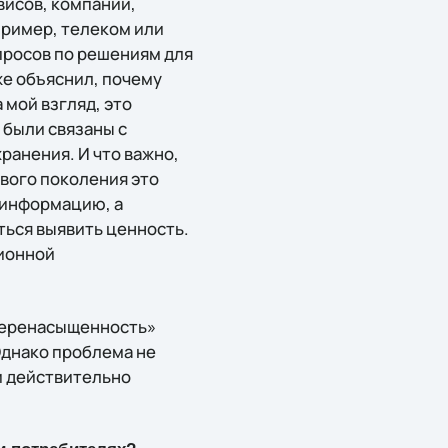
висов, компании,
пример, телеком или
просов по решениям для
же объяснил, почему
 мой взгляд, это
 были связаны с
ранения. И что важно,
ового поколения это
 информацию, а
ться выявить ценность.
ционной
перенасыщенность»
Однако проблема не
и действительно