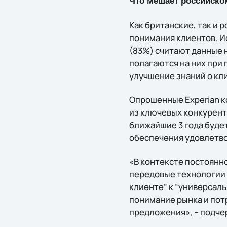
Что мешает российско
Как британские, так и 
понимания клиентов. Ис
(83%) считают данные 
полагаются на них при
улучшение знаний о кл
Опрошенные Experian к
из ключевых конкурент
ближайшие 3 года буде
обеспечения удовлетво
«В контексте постоянно
передовые технологии 
клиенте” к “универсал
понимание рынка и пот
предложения», – подче