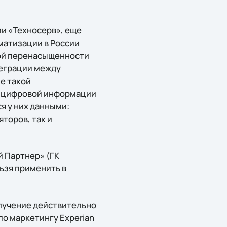
и «Техносерв», еще
матизации в России
ной перенасыщенности
теграции между
е такой
б) цифровой информации
я у них данными:
торов, так и
й Партнер» (ГК
ьзя применить в
лучение действительно
по маркетингу Experian