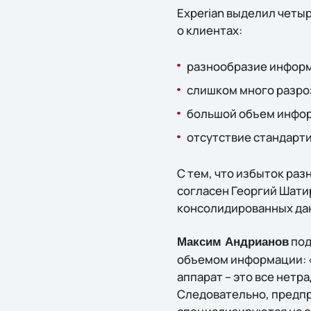
Experian выделил четы
о клиентах:
разнообразие информ
слишком много разро
большой объем инфор
отсутствие стандарт
С тем, что избыток ра
согласен Георгий Шати
консолидированных дан
под
Максим Андрианов
объемом информации: «
аппарат – это все нетр
Следовательно, предпр