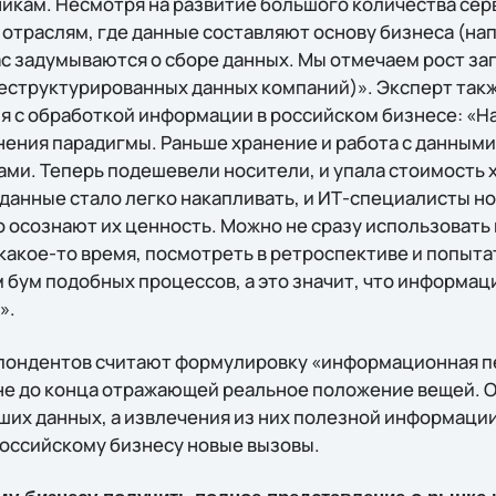
никам. Несмотря на развитие большого количества сер
 отраслям, где данные составляют основу бизнеса (на
ас задумываются о сборе данных. Мы отмечаем рост за
неструктурированных данных компаний)». Эксперт так
я с обработкой информации в российском бизнесе: «На
нения парадигмы. Раньше хранение и работа с данными
ми. Теперь подешевели носители, и упала стоимость х
 данные стало легко накапливать, и ИТ-специалисты н
о осознают их ценность. Можно не сразу использовать
 какое-то время, посмотреть в ретроспективе и попыта
м бум подобных процессов, а это значит, что информа
».
спондентов считают формулировку «информационная 
не до конца отражающей реальное положение вещей. 
ших данных, а извлечения из них полезной информаци
российскому бизнесу новые вызовы.