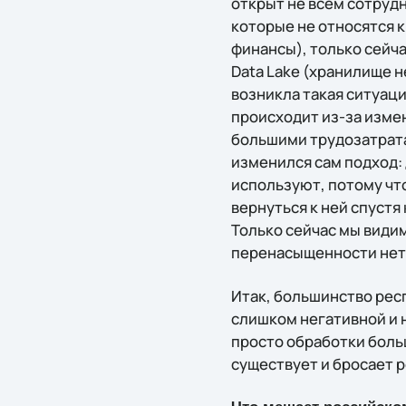
открыт не всем сотруд
которые не относятся к
финансы), только сейч
Data Lake (хранилище 
возникла такая ситуаци
происходит из-за изме
большими трудозатрата
изменился сам подход:
используют, потому чт
вернуться к ней спустя
Только сейчас мы види
перенасыщенности нет
Итак, большинство ре
слишком негативной и 
просто обработки боль
существует и бросает 