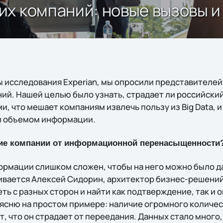
их компаний: новые вызовы 
ы исследования Experian, мы опросили представителей
ий. Нашей целью было узнать, страдает ли российский
 что мешает компаниям извлечь пользу из Big Data, и
м объемом информации.
ие компании от информационной перенасыщенности
ормации слишком сложен, чтобы на него можно было д
вается Алексей Сидорин, архитектор бизнес-решений 
ь с разных сторон и найти как подтверждение, так и 
ъясню на простом примере: наличие огромного количес
, что он страдает от переедания. Данных стало много