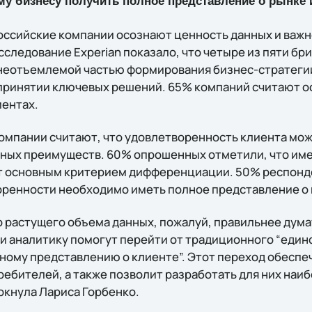
му бизнесу получить полное представление о рынке 
российские компании осознают ценность данных и важн
следование Experian показало, что четыре из пяти бр
неотъемлемой частью формирования бизнес-стратеги
 принятии ключевых решений. 65% компаний считают 
иентах.
омпании считают, что удовлетворенность клиента може
ных преимуществ. 60% опрошенных отметили, что име
т основным критерием дифференциации. 50% респонде
ренности необходимо иметь полное представление о 
 растущего объема данных, пожалуй, правильнее думат
и аналитику помогут перейти от традиционного “един
ьному представлению о клиенте”. Этот переход обесп
ребителей, а также позволит разработать для них на
ркнула Лариса Горбенко.