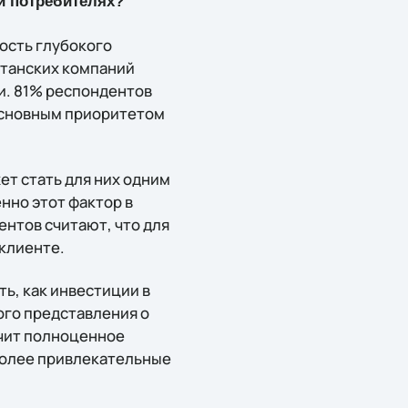
и потребителях?
ость глубокого
итанских компаний
и. 81% респондентов
основным приоритетом
т стать для них одним
нно этот фактор в
нтов считают, что для
клиенте.
ь, как инвестиции в
ого представления о
ечит полноценное
иболее привлекательные