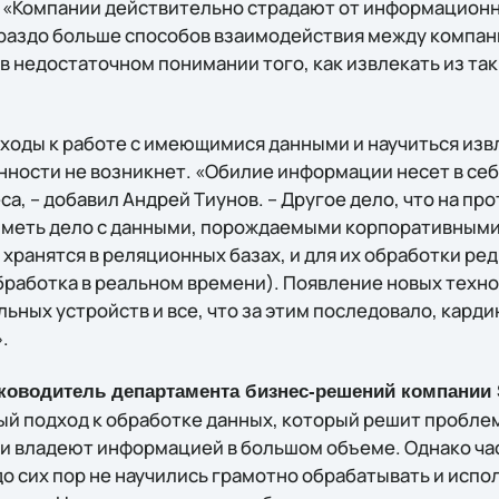
Г. «Компании действительно страдают от информацио
раздо больше способов взаимодействия между компан
в недостаточном понимании того, как извлекать из та
ходы к работе с имеющимися данными и научиться извл
ности не возникнет. «Обилие информации несет в се
а, – добавил Андрей Тиунов. – Другое дело, что на п
иметь дело с данными, порождаемыми корпоративны
хранятся в реляционных базах, и для их обработки ре
бработка в реальном времени). Появление новых техно
ьных устройств и все, что за этим последовало, кард
.
оводитель департамента бизнес-решений компании S
ный подход к обработке данных, который решит пробле
 владеют информацией в большом объеме. Однако ча
о сих пор не научились грамотно обрабатывать и испол