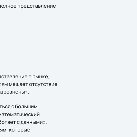
полное представление
дставление о рынке,
иям мешает отсутствие
азрознены».
ться с большим
 математический
ботает с данными».
ям, которые