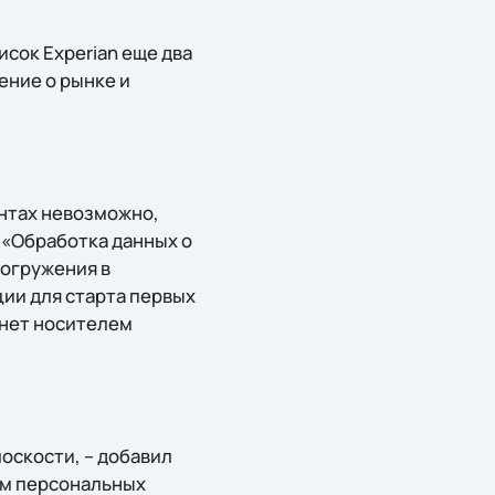
сок Experian еще два
ение о рынке и
ентах невозможно,
 «Обработка данных о
погружения в
ии для старта первых
анет носителем
оскости, – добавил
ем персональных