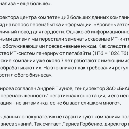
анализа – еще больше».
иректора центра компетенций больших данных компани
яд на вопрос переизбытка информации. «Уровень авто
отличный повод для гордости. Однако об информацион
ичными делами мы перестали замечать сквозные ИТ-ин
, обслуживающими повседневные нужды. Как следстви
тво ИТ-систем генерируют петабайты (1 Пб = 1024 Т
йские компании уже около 7 лет работают с имеющимис
обрабатывают их. На это влияют как требования регуля
сти любого бизнеса».
ирова согласен Андрей Тиунов, гендиректор ЗАО «БиА
“перенасыщенность” негативная коннотация, и его нел
ция – не витаминка, ее не бывает слишком много».
 данных о покупателях не гарантируют компаниям по
знеса знаний. Так считает Лариса Горбенко, директор 