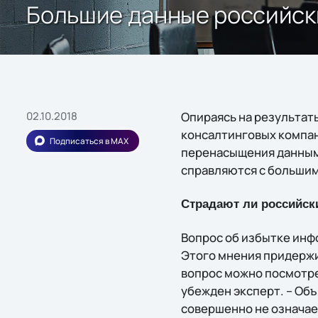
Большие данные российск
02.10.2018
Опираясь на результат
консалтинговых компан
Подписаться в MAX
перенасыщения данными,
справляются с больши
Страдают ли российск
Вопрос об избытке инф
Этого мнения придержи
вопрос можно посмотрет
убежден эксперт. – Об
совершенно не означает