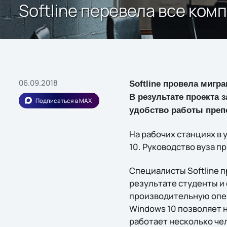
Softline перевела все ко
06.09.2018
Softline
провела мигр
В результате проекта
Подписаться в MAX
удобство работы препо
На рабочих станциях в
10. Руководство вуза 
Специалисты Softline п
результате студенты и
производительную опер
Windows 10 позволяет 
работает несколько че