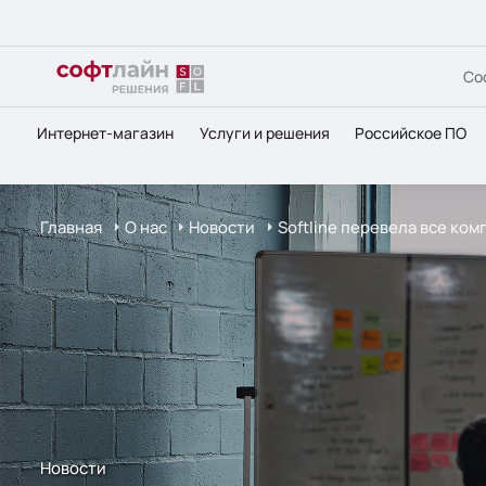
Со
Интернет-магазин
Услуги и решения
Российское ПО
Главная
О нас
Новости
Softline перевела все ко
Новости