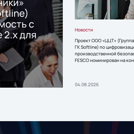
ники»
ftline)
мость с
Новости
 2.x для
Проект ООО «ЦЦТ» (Группа
ГК Softline) по цифровизац
производственной безопа
FESCO номинирован на кон
«1С:Проект года»
04.08.2026