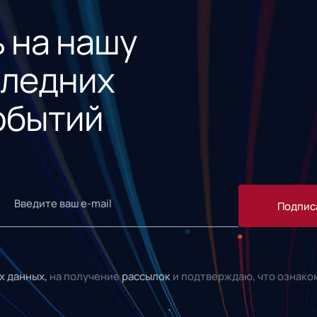
 на нашу
следних
обытий
Подпис
х данных,
на получение
рассылок
и подтверждаю, что ознако