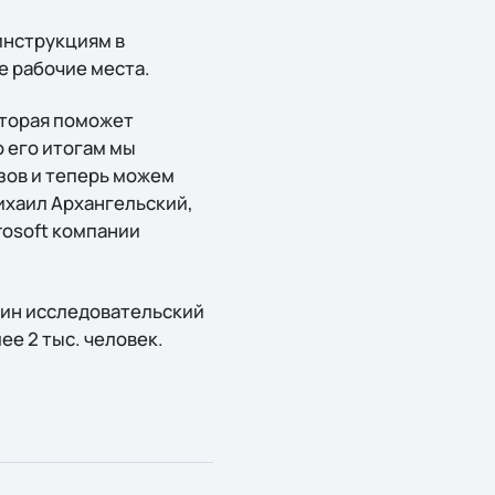
инструкциям в
е рабочие места.
оторая поможет
 его итогам мы
зов и теперь можем
ихаил Архангельский,
rosoft компании
дин исследовательский
ее 2 тыс. человек.