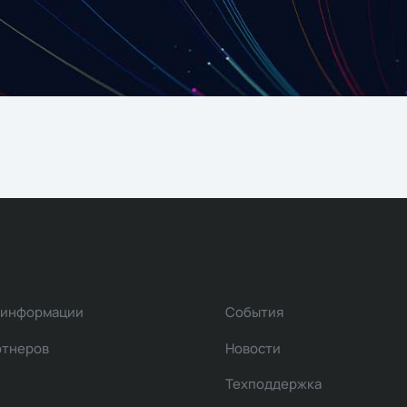
 информации
События
ртнеров
Новости
Техподдержка