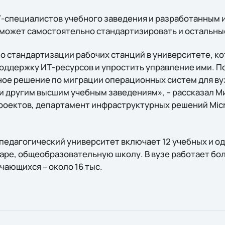
-специалистов учебного заведения и разработанным 
может самостоятельно стандартизировать и остальны
о стандартизации рабочих станций в университете, к
оддержку ИТ-ресурсов и упростить управление ими. По
ое решение по миграции операционных систем для ву
 и другим высшим учебным заведениям», – рассказал М
роектов, департамент инфраструктурных решений Mic
педагогический университет включает 12 учебных и о
аре, общеобразовательную школу. В вузе работает бол
чающихся – около 16 тыс.