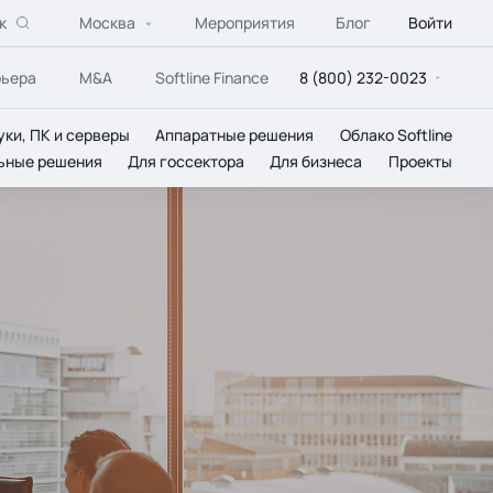
к
Москва
Мероприятия
Блог
Войти
рьера
M&A
Softline Finance
8 (800) 232-0023
уки, ПК и серверы
Аппаратные решения
Облако Softline
ьные решения
Для госсектора
Для бизнеса
Проекты