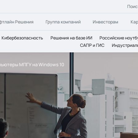
Поис
фтлайн Решения
Группа компаний
Инвесторам
Ка
Кибербезопасность
Решения на базе ИИ
Российские ноутб
САПР и ГИС
Индустриал
мпьютеры МПГУ на Windows 10