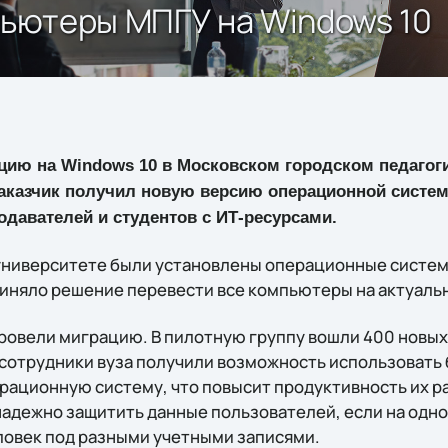
мпьютеры МПГУ на Windows 10
ацию на
Windows
10 в Московском городском педагоги
 заказчик получил новую версию операционной систе
давателей и студентов с ИТ-ресурсами.
 университете были установлены операционные систем
приняло решение перевести все компьютеры на актуаль
ровели миграцию. В пилотную группу вошли 400 новых 
 сотрудники вуза получили возможность использовать
ационную систему, что повысит продуктивность их р
надежно защитить данные пользователей, если на одн
ловек под разными учетными записями.