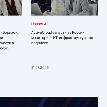
Новости
 «Борлас»,
ActiveCloud запустил в России
ии
мониторинг ИТ-инфраструктуры по
сности в
подписке
курс
31.07.2026