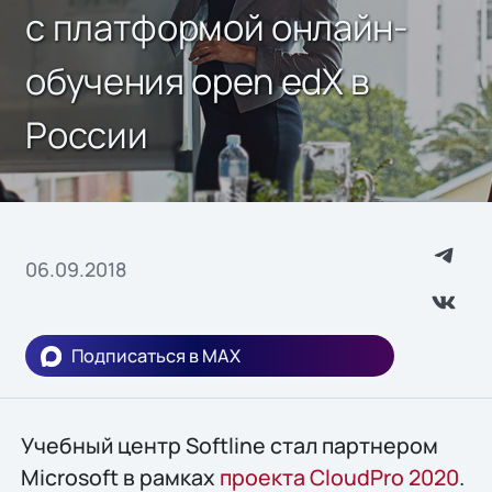
с платформой онлайн-
обучения open edX в
России
06.09.2018
Подписаться в MAX
Учебный центр Softline стал партнером
Microsoft в рамках
проекта
CloudPro 2020
.