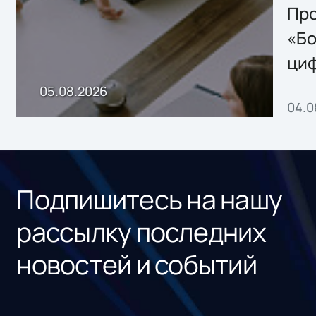
Storage 2.x для
Про
хранения данных
«Бо
ци
пр
05.08.2026
04.0
без
ном
«1С
Подпишитесь на нашу
рассылку последних
новостей и событий