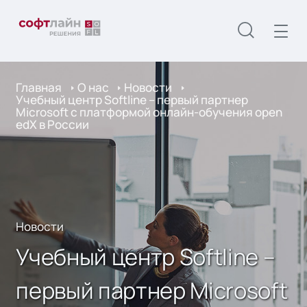
Главная
О нас
Новости
Учебный центр Softline – первый партнер
Microsoft с платформой онлайн-обучения open
edX в России
Новости
Учебный центр Softline –
первый партнер Microsoft