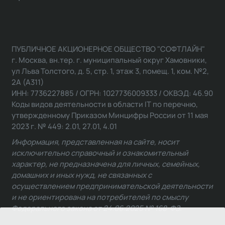
ПУБЛИЧНОЕ АКЦИОНЕРНОЕ ОБЩЕСТВО "СОФТЛАЙН"
г. Москва, вн.тер. г. муниципальный округ Хамовники,
ул Льва Толстого, д. 5, стр. 1, этаж 3, помещ. 1, ком. №2,
2А (А311)
ИНН: 7736227885 / ОГРН: 1027736009333 / ОКВЭД: 46.90
Коды видов деятельности в области IT по перечню,
утвержденному Приказом Минцифры России от 11 мая
2023 г. № 449: 2.01, 27.01, 4.01
Информация, представленная на сайте, носит
исключительно справочный и ознакомительный
характер, не предназначена для личных, семейных,
домашних и иных нужд, не связанных с
осуществлением предпринимательской деятельности
и не ориентирована на потребителей по смыслу
Федерального закона от 24.06.2025 № 168-ФЗ.