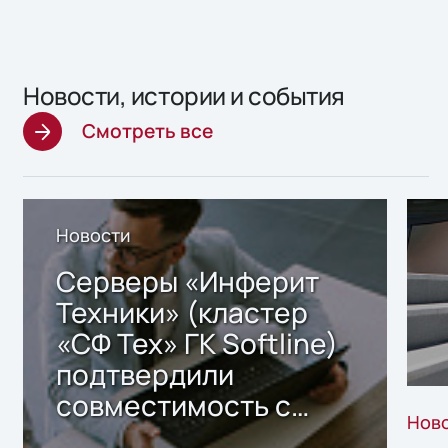
Новости, истории и события
Смотреть все
Новости
Серверы «Инферит
Техники» (кластер
«СФ Тех» ГК Softline)
подтвердили
совместимость с
Нов
решением Sharx