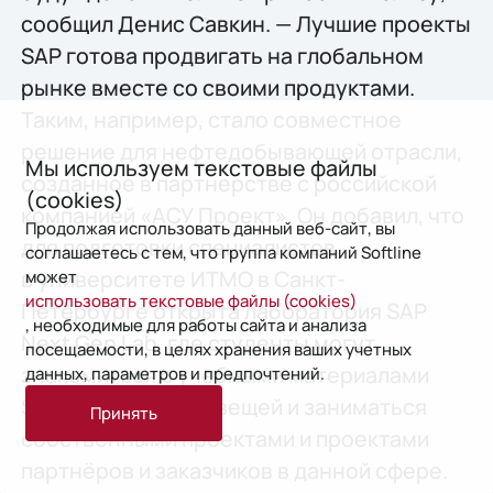
сообщил Денис Савкин. — Лучшие проекты
SAP готова продвигать на глобальном
рынке вместе со своими продуктами.
Таким, например, стало совместное
решение для нефтедобывающей отрасли,
Мы используем текстовые файлы
созданное в партнерстве с российской
(cookies)
компанией «АСУ Проект». Он добавил, что
Продолжая использовать данный веб-сайт, вы
для подготовки специалистов
соглашаетесь с тем, что группа компаний Softline
в университете ИТМО в Санкт-
может
использовать текстовые файлы (cookies)
Петербурге открыта лаборатория SAP
, необходимые для работы сайта и анализа
Next Gen Lab, где студенты могут
посещаемости, в целях хранения ваших учетных
знакомиться с учебными материалами
данных, параметров и предпочтений.
SAP по Интернету вещей и заниматься
Принять
собственными проектами и проектами
партнёров и заказчиков в данной сфере.