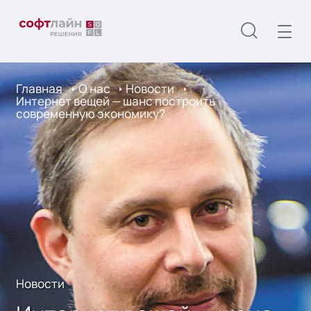
Главная
О нас
Новости
Интернет вещей — шанс построить
современную экономику?
Новости