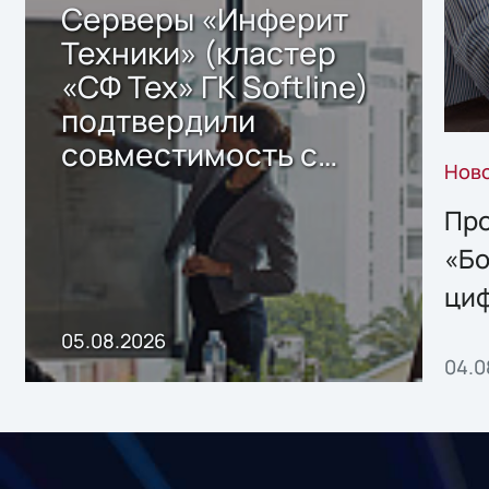
Серверы «Инферит
Техники» (кластер
«СФ Тех» ГК Softline)
подтвердили
совместимость с
Нов
решением Sharx
Storage 2.x для
Про
хранения данных
«Бо
ци
пр
05.08.2026
04.0
без
ном
«1С