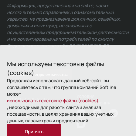
Информация, представленная на сайте, носит
исключительно справочный и ознакомительный
характер, не предназначена для личных, семейных,
домашних и иных нужд, не связанных с
осуществлением предпринимательской деятельности
и не ориентирована на потребителей по смыслу
Федерального закона от 24.06.2025 № 168-ФЗ.
Мы используем текстовые файлы
(cookies)
Связаться с отделом качества
Продолжая использовать данный веб-сайт, вы
соглашаетесь с тем, что группа компаний Softline
может
Условия
© 1993—2026 Softline
использовать текстовые файлы (cookies)
использования
, необходимые для работы сайта и анализа
посещаемости, в целях хранения ваших учетных
Политика
данных, параметров и предпочтений.
конфиденциальности
Принять