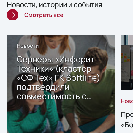
Новости, истории и события
Смотреть все
Новости
Серверы «Инферит
Техники» (кластер
«СФ Тех» ГК Softline)
подтвердили
совместимость с
Нов
решением Sharx
Storage 2.x для
Про
хранения данных
«Бо