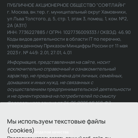
ПУБЛИЧНОЕ АКЦИОНЕРНОЕ ОБЩЕСТВО "СОФТЛАЙН"
г. Москва, вн.тер. г. муниципальный округ Хамовники,
ул Льва Толстого, д. 5, стр. 1, этаж 3, помещ. 1, ком. №2,
2А (А311)
ИНН: 7736227885 / ОГРН: 1027736009333 / ОКВЭД: 46.90
Коды видов деятельности в области IT по перечню,
утвержденному Приказом Минцифры России от 11 мая
2023 г. № 449: 2.01, 27.01, 4.01
Информация, представленная на сайте, носит
исключительно справочный и ознакомительный
характер, не предназначена для личных, семейных,
домашних и иных нужд, не связанных с
осуществлением предпринимательской деятельности
и не ориентирована на потребителей по смыслу
Федерального закона от 24.06.2025 № 168-ФЗ.
Мы используем текстовые файлы
(cookies)
Связаться с отделом качества
Продолжая использовать данный веб-сайт, вы