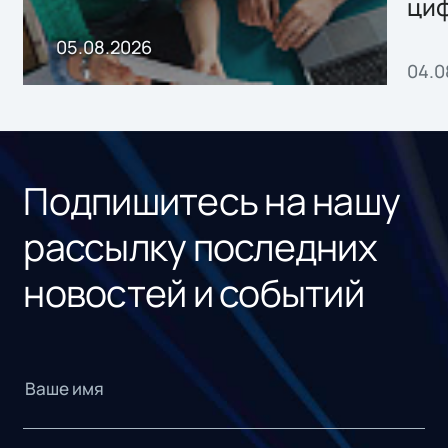
ци
пр
05.08.2026
04.0
без
ном
«1С
Подпишитесь на нашу
рассылку последних
новостей и событий