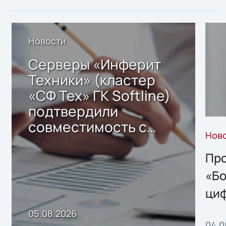
Новости
Серверы «Инферит
Техники» (кластер
«СФ Тех» ГК Softline)
подтвердили
совместимость с
Нов
решением Sharx
Storage 2.x для
Про
хранения данных
«Бо
ци
пр
05.08.2026
04.0