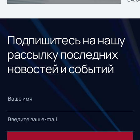
без
ном
«1С
Подпишитесь на нашу
рассылку последних
новостей и событий