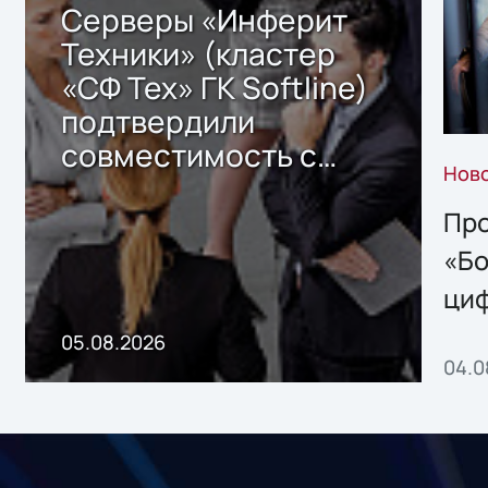
Серверы «Инферит
Техники» (кластер
«СФ Тех» ГК Softline)
подтвердили
совместимость с
Нов
решением Sharx
Storage 2.x для
Про
хранения данных
«Бо
ци
пр
05.08.2026
04.0
без
ном
«1С