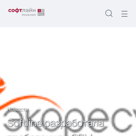
Главная
О нас
Новости
Softline разработала требования к CRM-
системе в АО «ЭКО РЕСУРС»
Новости
Softline разработала