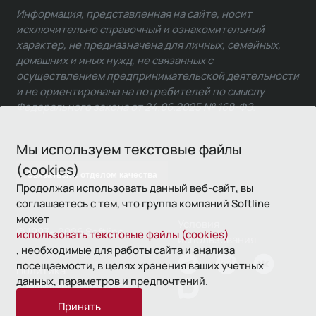
Информация, представленная на сайте, носит
исключительно справочный и ознакомительный
характер, не предназначена для личных, семейных,
домашних и иных нужд, не связанных с
осуществлением предпринимательской деятельности
и не ориентирована на потребителей по смыслу
Федерального закона от 24.06.2025 № 168-ФЗ.
Мы используем текстовые файлы
(cookies)
Связаться с отделом качества
Продолжая использовать данный веб-сайт, вы
соглашаетесь с тем, что группа компаний Softline
может
Условия
© 1993—2026 Softline
использовать текстовые файлы (cookies)
использования
, необходимые для работы сайта и анализа
посещаемости, в целях хранения ваших учетных
Политика
данных, параметров и предпочтений.
конфиденциальности
Принять