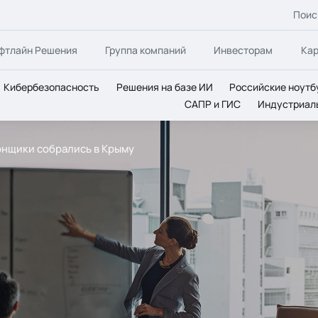
Поис
фтлайн Решения
Группа компаний
Инвесторам
Ка
Кибербезопасность
Решения на базе ИИ
Российские ноутб
САПР и ГИС
Индустриал
нщики собрались в Крыму