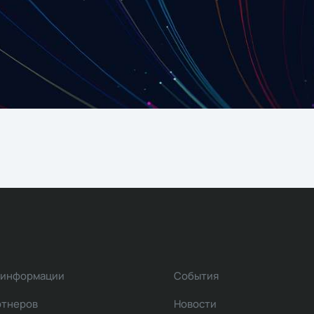
 информации
События
ртнеров
Новости