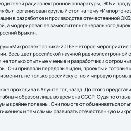
водителей радиоэлектронной аппаратуры, ЭКБ и прод
ния был организован круглый стол на тему «Импортоне
ции в разработке и производстве отечественной ЭКБ
ой, а модерировал ее заместитель генерального дирек
рсений Брыкин.
орум «Микроэлектроника-2016» – второе мероприятие 
ии. Весь цвет российской научной радиоэлектронной о
и не только опытные ученые и разработчики с огромны
ры. Они привезли передовые идеи, проекты и готовы
 изменить не только российскую, но и мировую промы
кже проходила в Алуште год назад. До этого представ
табным образом лишь во времена СССР. Судя по отзыв
мы крайне полезны. Они помогают обмениваться опыт
стижениях и тем самым развивать отечественную микр