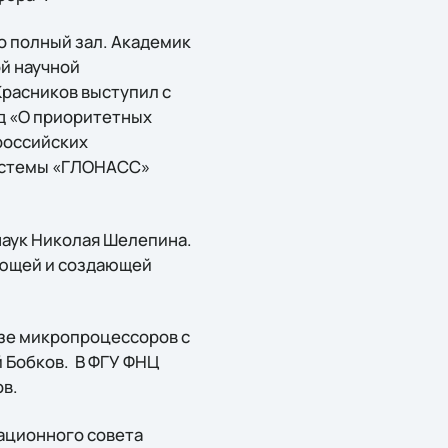
о полный зал. Академик
й научной
расников выступил с
ад «О приоритетных
российских
системы «ГЛОНАСС»
наук Николая Шелепина.
ающей и создающей
зе микропроцессоров с
 Бобков. В ФГУ ФНЦ
в.
ационного совета