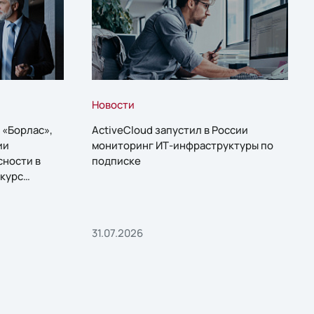
Новости
 «Борлас»,
ActiveCloud запустил в России
ии
мониторинг ИТ-инфраструктуры по
сности в
подписке
курс
31.07.2026