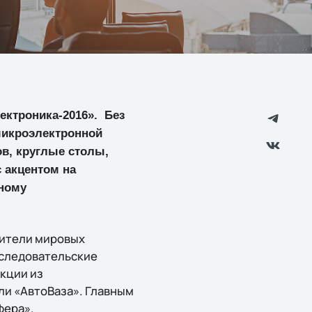
ктроника-2016». Без
микроэлектронной
ов, круглые столы,
 акцентом на
нному
вители мировых
сследовательские
кции из
ли «АвтоВаза». Главным
фера».