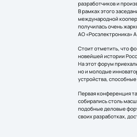
разработчиков и произ
В рамках этого заседа
международной коопера
получилась очень жарк
АО «Росэлектроника» А
Стоит отметить, что ф
новейшей истории Росс
На этот форум приехал
но и молодые инновато
устройства, способные
Первая конференция та
собирались столь масш
подобные деловые фору
своих разработках, до