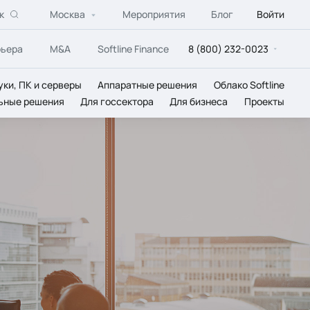
к
Москва
Мероприятия
Блог
Войти
рьера
M&A
Softline Finance
8 (800) 232-0023
уки, ПК и серверы
Аппаратные решения
Облако Softline
ьные решения
Для госсектора
Для бизнеса
Проекты