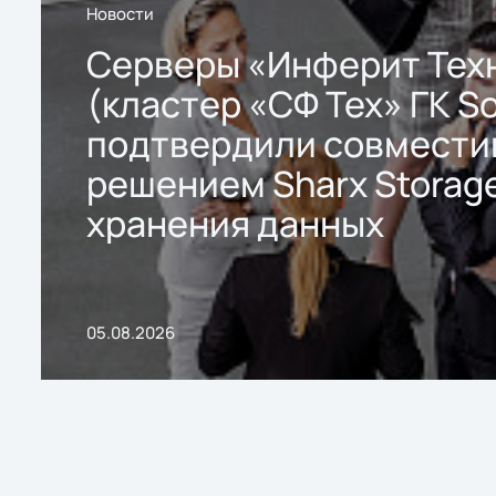
Новости
Серверы «Инферит Тех
(кластер «СФ Тех» ГК So
подтвердили совмести
решением Sharx Storage
хранения данных
05.08.2026