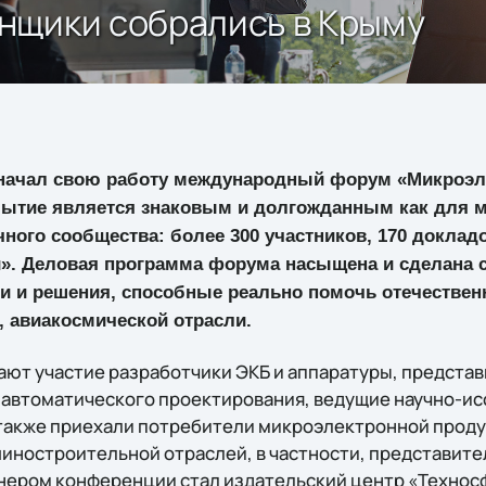
нщики собрались в Крыму
 начал свою работу международный форум «Микроэле
бытие является знаковым и долгожданным как для 
учного сообщества: более 300 участников, 170 доклад
». Деловая программа форума насыщена и сделана с
и и решения, способные реально помочь отечестве
 авиакосмической отрасли.
ют участие разработчики ЭКБ и аппаратуры, предста
 автоматического проектирования, ведущие научно-и
также приехали потребители микроэлектронной проду
иностроительной отраслей, в частности, представите
ером конференции стал издательский центр «Технос