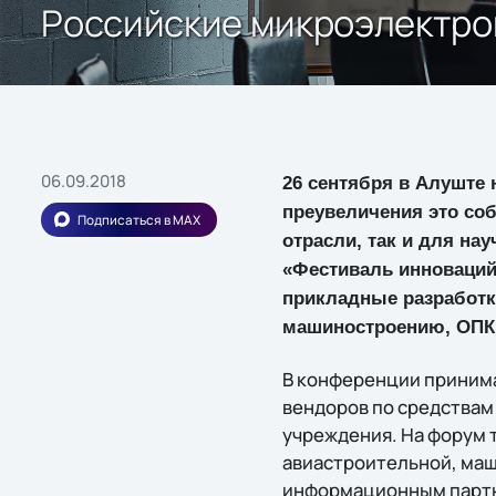
Российские микроэлектро
06.09.2018
26 сентября в Алуште
преувеличения это со
Подписаться в MAX
отрасли, так и для на
«Фестиваль инноваций
прикладные разработк
машиностроению, ОПК,
В конференции принима
вендоров по средствам
учреждения. На форум 
авиастроительной, маш
информационным партн