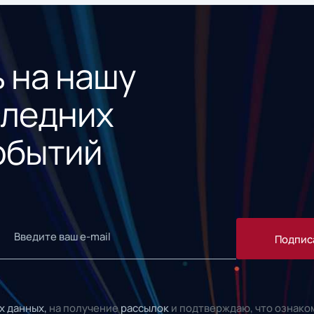
 на нашу
следних
обытий
Подпис
х данных,
на получение
рассылок
и подтверждаю, что ознако