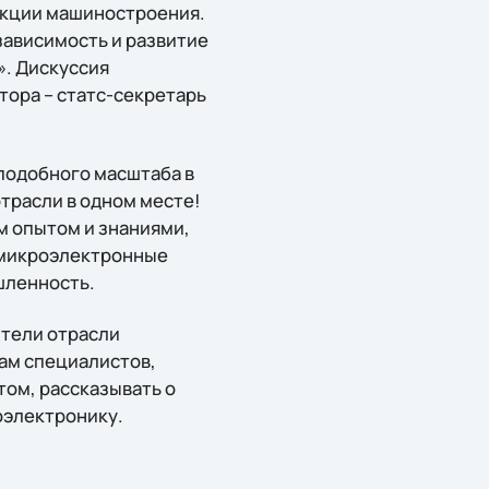
укции машиностроения.
зависимость и развитие
». Дискуссия
тора – статс-секретарь
подобного масштаба в
трасли в одном месте!
м опытом и знаниями,
е микроэлектронные
шленность.
ители отрасли
ам специалистов,
ом, рассказывать о
оэлектронику.