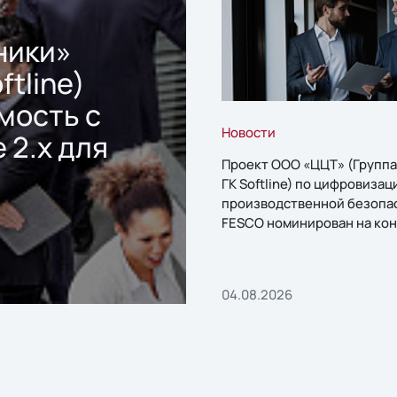
ники»
ftline)
мость с
Новости
 2.x для
Проект ООО «ЦЦТ» (Группа
ГК Softline) по цифровизац
производственной безопа
FESCO номинирован на кон
«1С:Проект года»
04.08.2026