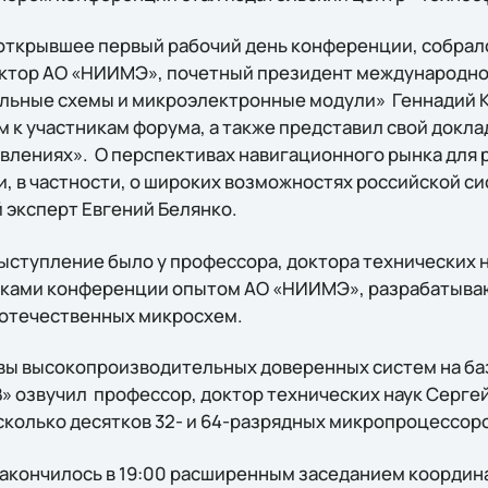
открывшее первый рабочий день конференции, собрал
ектор АО «НИИМЭ», почетный президент международно
льные схемы и микроэлектронные модули» Геннадий К
 к участникам форума, а также представил свой докл
влениях». О перспективах навигационного рынка для 
и, в частности, о широких возможностях российской 
 эксперт Евгений Белянко.
ыступление было у профессора, доктора технических 
никами конференции опытом АО «НИИМЭ», разрабатыв
 отечественных микросхем.
вы высокопроизводительных доверенных систем на ба
 озвучил профессор, доктор технических наук Сергей
колько десятков 32- и 64-разрядных микропроцессоро
акончилось в 19:00 расширенным заседанием координ