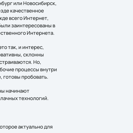
нбург или Новосибирск,
везде качественное
жде всего Интернет,
 были заинтересованы в
чественного Интернета.
о так, и интерес,
рвативны, склонны
естраиваются. Но,
абочие процессы внутри
е, готовы пробовать.
оны начинают
блачных технологий.
которое актуально для