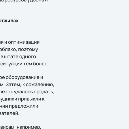
отзывах
ия и оптимизация
 облако, поэтому
 в штате одного
 ситуации тем более.
ое оборудование и
. Затем, к сожалению,
лезо» удалось продать,
рудники привыкли к
ании предложили
вателей.
висам, например,