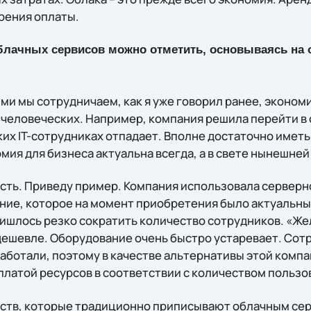
рения оплаты.
блачных сервисов можно отметить, основываясь на 
ми мы сотрудничаем, как я уже говорил ранее, эконом
и человеческих. Например, компания решила перейти в
их IT-сотрудниках отпадает. Вполне достаточно иметь
ия для бизнеса актуальна всегда, а в свете нынешней
ость. Приведу пример. Компания использовала серверн
ие, которое на момент приобретения было актуальным
ришлось резко сократить количество сотрудников. «Же
дешевле. Оборудование очень быстро устаревает. Сот
работали, поэтому в качестве альтернативы этой комп
платой ресурсов в соответствии с количеством пользо
ств, которые традиционно приписывают облачным сер