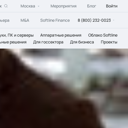
к
Москва
Мероприятия
Блог
Войти
рьера
M&A
Softline Finance
8 (800) 232-0023
уки, ПК и серверы
Аппаратные решения
Облако Softline
ьные решения
Для госсектора
Для бизнеса
Проекты