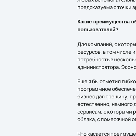
предсказуема с точки з
Какие преимущества о
пользователей?
Для компаний, с которы
ресурсов, в том числе 
потребность в нескольк
администратора. Эконом
Еще я бы отметил гибк
программное обеспечен
бизнес дал трещину, п
естественно, намного 
сервисам, с которыми 
облака, с помесячной о
Что касается преимуще