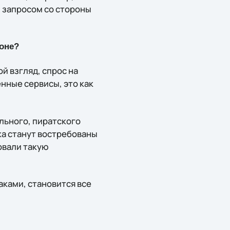
м запросом со стороны
оне?
й взгляд, спрос на
нные сервисы, это как
льного, пиратского
ка станут востребованы
овали такую
аками, становится все