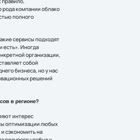
к правило,
о рода компании облако
остью полного
Такие сервисы подходят
и есть». Иногда
онкретной организации,
ставляет собой
него бизнеса, но у нас
новационных решений
сов в регионе?
ляют интерес
осы оптимизации любых
 и сэкономить на
а ресурсов удобна и