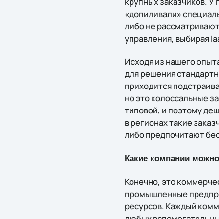
крупных заказчиков. У 
«допиливали» специальн
либо не рассматривают
управления, выбирая Ia
Исходя из нашего опыта
для решения стандартны
приходится подстраива
но это колоссальные за
типовой, и поэтому деш
в регионах такие зака
либо предпочитают бе
Какие компании можно
Конечно, это коммерче
промышленные предприя
ресурсов. Каждый комм
любых вспомогательных 