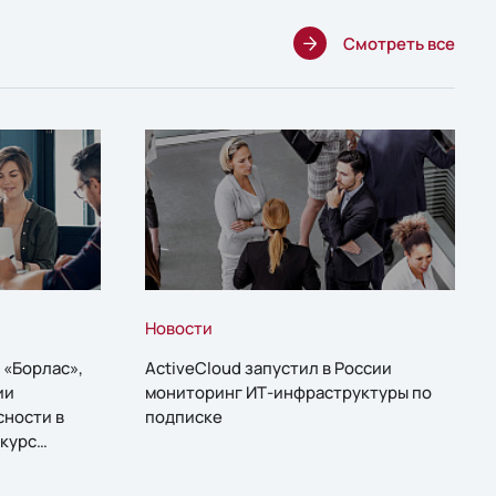
Смотреть все
Новости
 «Борлас»,
ActiveCloud запустил в России
ии
мониторинг ИТ-инфраструктуры по
сности в
подписке
курс