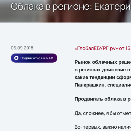
Облака в регионе: Екатер
06.09.2018
«ГлобалЕБУРГ.ру» от 15
Подписаться в MAX
Рынок облачных решен
в регионах движение в 
какие тенденции сфор
Панкрашкин, специалис
Продвигать облака в р
Да, сложнее, я бы отме
Во-первых, важно налич