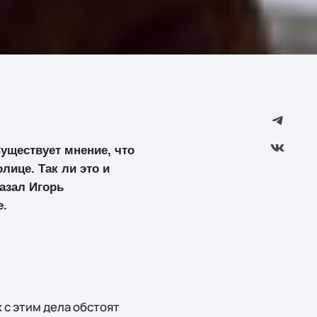
уществует мнение, что
лице. Так ли это и
азал Игорь
е.
 с этим дела обстоят