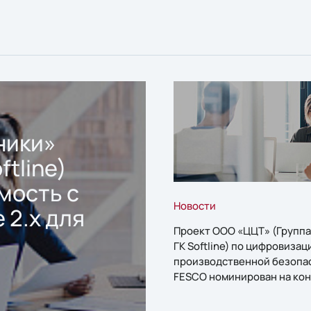
ники»
ftline)
мость с
Новости
 2.x для
Проект ООО «ЦЦТ» (Группа
ГК Softline) по цифровизац
производственной безопа
FESCO номинирован на кон
«1С:Проект года»