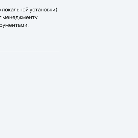
 локальной установки)
яет менеджменту
трументами.