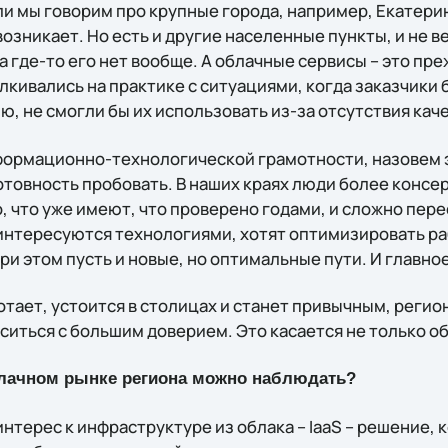
ли мы говорим про крупные города, например, Екатери
озникает. Но есть и другие населенные пункты, и не 
 где-то его нет вообще. А облачные сервисы – это пре
алкивались на практике с ситуациями, когда заказчики
ию, не смогли бы их использовать из-за отсутствия ка
формационно-технологической грамотности, назовем эт
отовность пробовать. В наших краях люди более консе
, что уже имеют, что проверено годами, и сложно пер
о интересуются технологиями, хотят оптимизировать р
ри этом пусть и новые, но оптимальные пути. И главно
отает, устоится в столицах и станет привычным, реги
ситься с большим доверием. Это касается не только о
блачном рынке региона можно наблюдать?
нтерес к инфраструктуре из облака – IaaS – решение, 