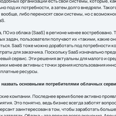
подобных организаций есть свои системы, которые, ка
о под их потребности, а затем долго внедряли. Таког
 вообще, либо переносят свои системы, но с возможн
aS.
, ПО из облака (SaaS) в регионе менее востребовано. 
х задач, пользователи получают их «такими, какие он
ться. SaaS тоже можно доработать под потребности к
траты для заказчика. Поскольку SaaS изначально пред
евый сервис. Эти решения актуальны для малого и сред
зчики менее активны с точки зрения использования ин
сплатные ресурсы.
 назвать основными потребителями облачных серви
ские компании. Последнее время более активно прояв
тия. Это понятно, ведь бизнес всегда заботят вопр
ерсант заинтересован в том, чтобы заработать больше
затратах. Облака – это прежде всего экономия. Аренд