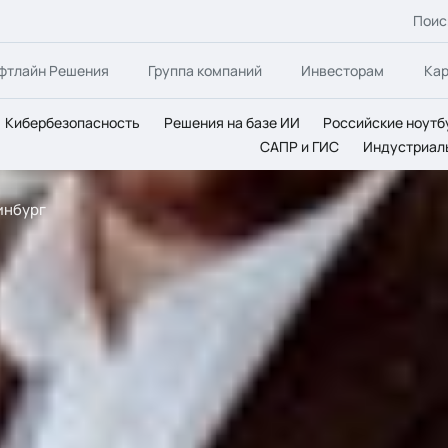
Поис
фтлайн Решения
Группа компаний
Инвесторам
Ка
Кибербезопасность
Решения на базе ИИ
Российские ноутб
САПР и ГИС
Индустриал
инбург