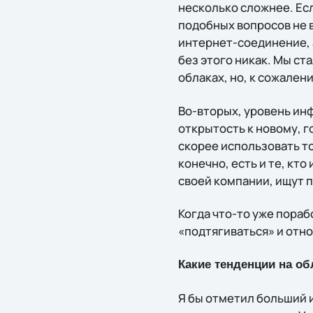
несколько сложнее. Ес
подобных вопросов не в
интернет-соединение, а
без этого никак. Мы ст
облаках, но, к сожален
Во-вторых, уровень ин
открытость к новому, г
скорее использовать то
конечно, есть и те, кт
своей компании, ищут п
Когда что-то уже пораб
«подтягиваться» и отно
Какие тенденции на о
Я бы отметил больший и