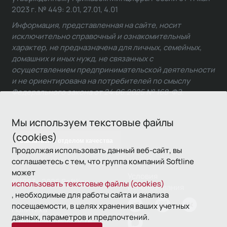
2023 г. № 449: 2.01, 27.01, 4.01
Информация, представленная на сайте, носит
исключительно справочный и ознакомительный
характер, не предназначена для личных, семейных,
домашних и иных нужд, не связанных с
осуществлением предпринимательской деятельности
и не ориентирована на потребителей по смыслу
Федерального закона от 24.06.2025 № 168-ФЗ.
Мы используем текстовые файлы
(cookies)
Связаться с отделом качества
Продолжая использовать данный веб-сайт, вы
соглашаетесь с тем, что группа компаний Softline
может
Условия
© 1993—2026 Softline
использовать текстовые файлы (cookies)
использования
, необходимые для работы сайта и анализа
посещаемости, в целях хранения ваших учетных
Политика
данных, параметров и предпочтений.
конфиденциальности