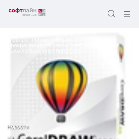
Главная
О нас
Новости
Прекращение поставок CorelDRAW Graphics
Suite X6 Special Edition ESD RU
Новости