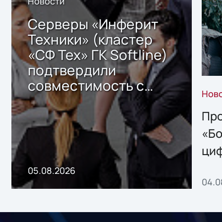
Новости
Серверы «Инферит
Техники» (кластер
«СФ Тех» ГК Softline)
подтвердили
совместимость с
Нов
решением Sharx
Storage 2.x для
Про
хранения данных
«Бо
ци
пр
05.08.2026
04.0
без
ном
«1С