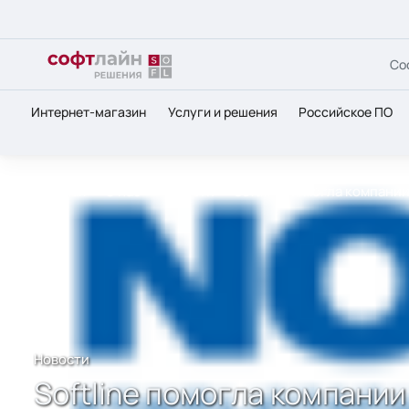
Со
Интернет-магазин
Услуги и решения
Российское ПО
Главная
О нас
Новости
Softline помогла компани
Новости
Softline помогла компани