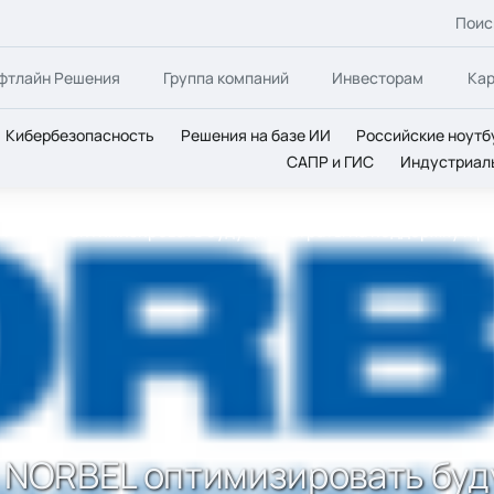
Поис
фтлайн Решения
Группа компаний
Инвесторам
Ка
Кибербезопасность
Решения на базе ИИ
Российские ноутб
САПР и ГИС
Индустриал
и NORBEL оптимизировать будущие затраты на поддержку и р
и NORBEL оптимизировать буд