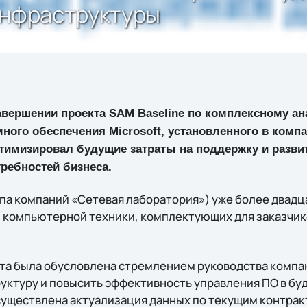
инфраструктуры
завершении проекта SAM Baseline по комплексному а
ного обеспечения Microsoft, установленного в комп
птимизировал будущие затраты на поддержку и разви
ребностей бизнеса.
па компаний «Сетевая лаборатория») уже более двадц
 компьютерной техники, комплектующих для заказчик
та была обусловлена стремлением руководства компа
уктуру и повысить эффективность управления ПО в буд
существлена актуализация данных по текущим контрак