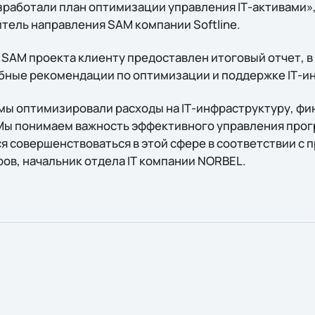
зработали план оптимизации управления IТ-активами»
тель направления SAM компании Softline.
 SAM проекта клиенту предоставлен итоговый отчет, в
бные рекомендации по оптимизации и поддержке IТ-и
 мы оптимизировали расходы на IТ-инфраструктуру, ф
Мы понимаем важность эффективного управления прог
 совершенствоваться в этой сфере в соответствии с п
ов, начальник отдела IТ компании NORBEL.