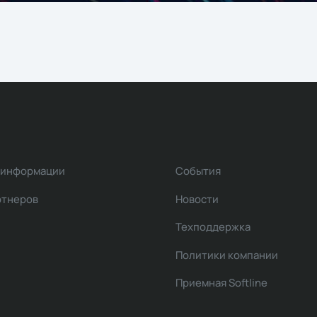
 информации
События
ртнеров
Новости
Техподдержка
Политики компании
Приемная Softline