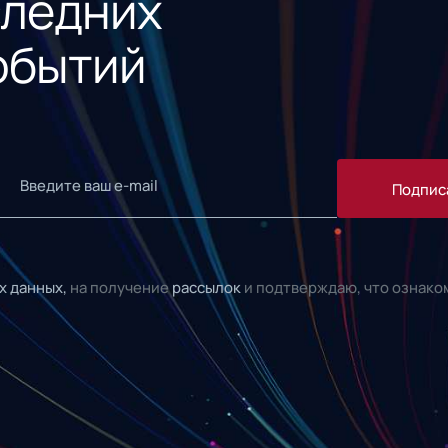
следних
обытий
Подпис
х данных,
на получение
рассылок
и подтверждаю, что ознако