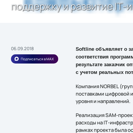
поддержку и развитие IТ-
06.09.2018
Softline объявляет о 
соответствия программ
Подписаться в MAX
результате заказчик о
с учетом реальных пот
Компания NORBEL (груп
поставками цифровой и
уровня и направлений.
Реализация SAM-проек
расходы на IТ-инфрастр
рамках проекта была о