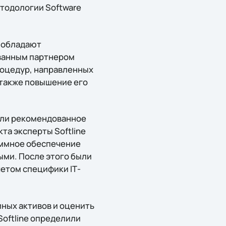
етодологии Software
й обладают
ванным партнером
процедур, направленных
 также повышение его
али рекомендованное
кта эксперты Softline
аммное обеспечение
ыми. После этого были
етом специфики IТ-
ных активов и оценить
Softline определили