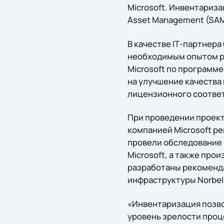
Microsoft. Инвентариз
Asset Management (SAM
В качестве IТ-партнера
необходимым опытом р
Microsoft по программе
на улучшение качества
лицензионного соответ
При проведении проект
компанией Microsoft ре
провели обследование 
Microsoft, а также про
разработаны рекоменда
инфраструктуры Norbel
«Инвентаризация позво
уровень зрелости проц