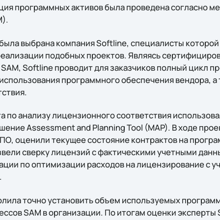
ация программных активов была проведена согласно м
).
 была выбрана компания Softline, специалисты которо
еализации подобных проектов. Являясь сертифициро
 SAM, Softline проводит для заказчиков полный цикл 
 использования программного обеспечения вендора, а
ствия.
а по анализу лицензионного соответствия использов
шение Assessment and Planning Tool (MAP). В ходе прое
ПО, оценили текущее состояние контрактов на прогр
извели сверку лицензий с фактическими учетными данн
ции по оптимизации расходов на лицензирование с уч
.
лила точно установить объем используемых программ
ессов SAM в организации. По итогам оценки эксперты 