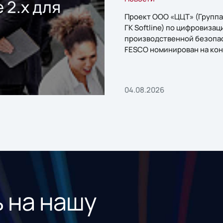
 2.x для
Проект ООО «ЦЦТ» (Группа
ГК Softline) по цифровизац
производственной безопа
FESCO номинирован на кон
«1С:Проект года»
04.08.2026
 на нашу