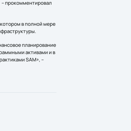
, – прокомментировал
 котором в полной мере
нфраструктуры.
инансовое планирование
раммными активами и в
рактиками SAM», –