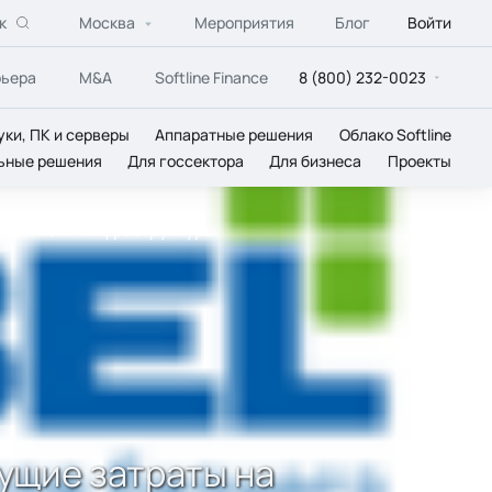
к
Москва
Мероприятия
Блог
Войти
рьера
M&A
Softline Finance
8 (800) 232-0023
уки, ПК и серверы
Аппаратные решения
Облако Softline
ьные решения
Для госсектора
Для бизнеса
Проекты
азвитие IТ-инфраструктуры
ущие затраты на