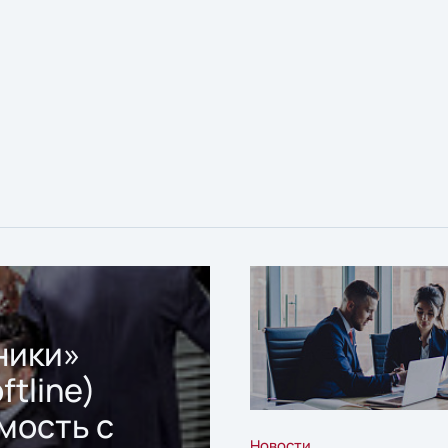
ники»
ftline)
мость с
Новости