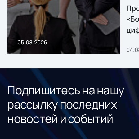
Storage 2.x для
Про
хранения данных
«Бо
ци
пр
05.08.2026
04.0
без
ном
«1С
Подпишитесь на нашу
рассылку последних
новостей и событий