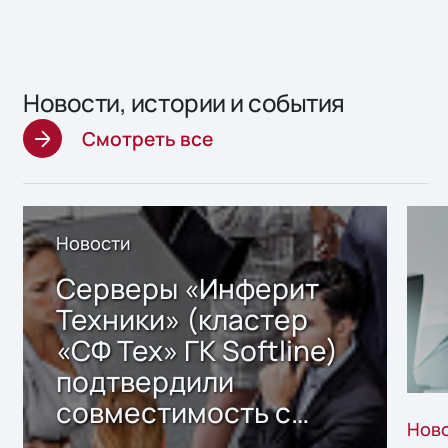
Новости, истории и события
Смотреть все
Новости
Серверы «Инферит
Техники» (кластер
«СФ Тех» ГК Softline)
подтвердили
совместимость с
Нов
решением Sharx