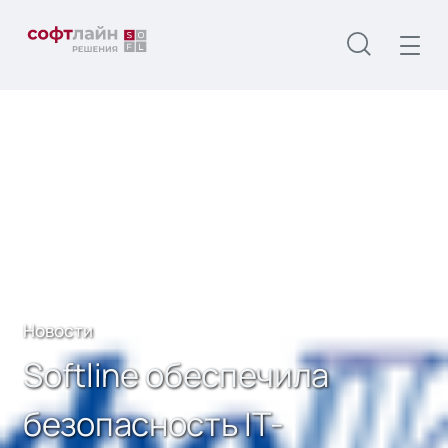
Главная
О нас
Новости
Softline обеспечила безопасность IТ-
инфраструктуры крупного телеком-оператора
Самарской области
Новости
Softline обеспечила
безопасность IТ-