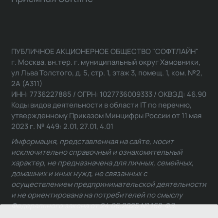
ПУБЛИЧНОЕ АКЦИОНЕРНОЕ ОБЩЕСТВО "СОФТЛАЙН"
г. Москва, вн.тер. г. муниципальный округ Хамовники,
ул Льва Толстого, д. 5, стр. 1, этаж 3, помещ. 1, ком. №2,
2А (А311)
ИНН: 7736227885 / ОГРН: 1027736009333 / ОКВЭД: 46.90
Коды видов деятельности в области IT по перечню,
утвержденному Приказом Минцифры России от 11 мая
2023 г. № 449: 2.01, 27.01, 4.01
Информация, представленная на сайте, носит
исключительно справочный и ознакомительный
характер, не предназначена для личных, семейных,
домашних и иных нужд, не связанных с
осуществлением предпринимательской деятельности
и не ориентирована на потребителей по смыслу
Федерального закона от 24.06.2025 № 168-ФЗ.