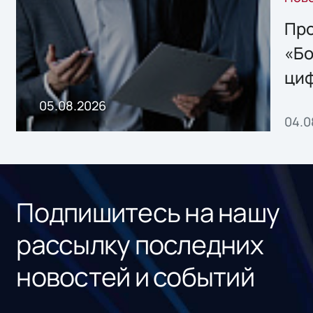
решением Sharx
Storage 2.x для
Про
хранения данных
«Бо
ци
пр
05.08.2026
04.0
без
ном
«1С
Подпишитесь на нашу
рассылку последних
новостей и событий