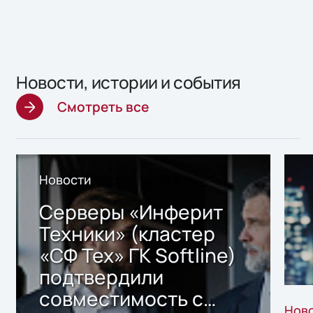
Новости, истории и события
Смотреть все
Новости
Серверы «Инферит
Техники» (кластер
«СФ Тех» ГК Softline)
подтвердили
совместимость с
Нов