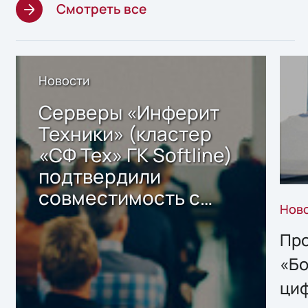
Смотреть все
Новости
Серверы «Инферит
Техники» (кластер
«СФ Тех» ГК Softline)
подтвердили
совместимость с
Нов
решением Sharx
Storage 2.x для
Про
хранения данных
«Бо
ци