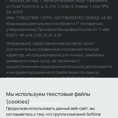
г. Москва, вн.тер. г. муниципальный округ Хамовники,
ул Льва Толстого, д. 5, стр. 1, этаж 3, помещ. 1, ком. №2,
2А (А311)
ИНН: 7736227885 / ОГРН: 1027736009333 / ОКВЭД: 46.90
Коды видов деятельности в области IT по перечню,
утвержденному Приказом Минцифры России от 11 мая
2023 г. № 449: 2.01, 27.01, 4.01
Информация, представленная на сайте, носит
исключительно справочный и ознакомительный
характер, не предназначена для личных, семейных,
домашних и иных нужд, не связанных с
осуществлением предпринимательской деятельности
и не ориентирована на потребителей по смыслу
Федерального закона от 24.06.2025 № 168-ФЗ.
Мы используем текстовые файлы
(cookies)
Связаться с отделом качества
Продолжая использовать данный веб-сайт, вы
соглашаетесь с тем, что группа компаний Softline