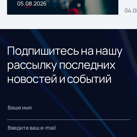
пр
05.08.2026
04.0
без
ном
«1С
Подпишитесь на нашу
рассылку последних
новостей и событий