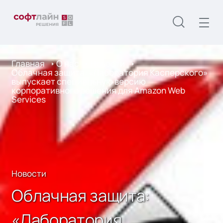
Главная
О нас
Новости
Облачная защита: «Лаборатория Касперского»
выпускает специальную версию
корпоративного решения для Amazon Web
Services
Новости
Облачная защита:
«Лаборатория