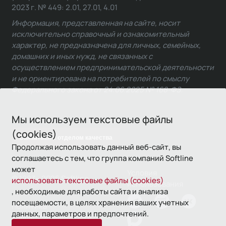
2023 г. № 449: 2.01, 27.01, 4.01
Информация, представленная на сайте, носит
исключительно справочный и ознакомительный
характер, не предназначена для личных, семейных,
домашних и иных нужд, не связанных с
осуществлением предпринимательской деятельности
и не ориентирована на потребителей по смыслу
Федерального закона от 24.06.2025 № 168-ФЗ.
Мы используем текстовые файлы
(cookies)
Связаться с отделом качества
Продолжая использовать данный веб-сайт, вы
соглашаетесь с тем, что группа компаний Softline
может
Условия
© 1993—2026 Softline
использовать текстовые файлы (cookies)
использования
, необходимые для работы сайта и анализа
посещаемости, в целях хранения ваших учетных
Политика
данных, параметров и предпочтений.
конфиденциальности