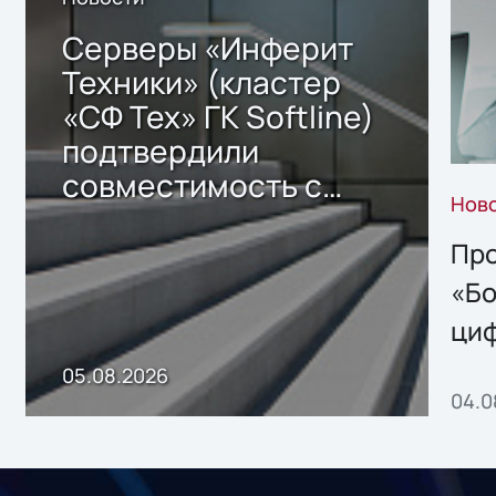
Серверы «Инферит
Техники» (кластер
«СФ Тех» ГК Softline)
подтвердили
совместимость с
Нов
решением Sharx
Storage 2.x для
Про
хранения данных
«Бо
ци
пр
05.08.2026
04.0
без
ном
«1С