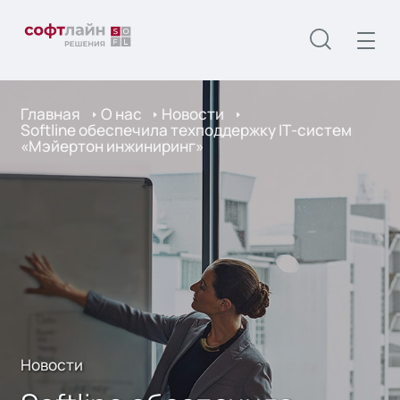
Главная
О нас
Новости
Softline обеспечила техподдержку IТ-систем
«Мэйертон инжиниринг»
Новости