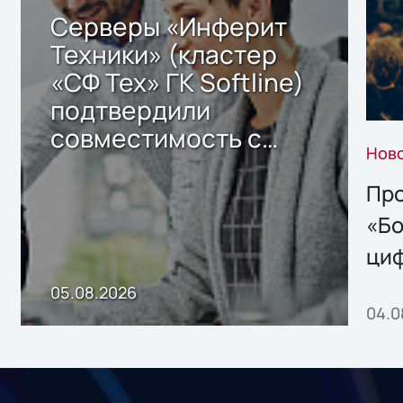
Серверы «Инферит
Техники» (кластер
«СФ Тех» ГК Softline)
подтвердили
совместимость с
Нов
решением Sharx
Storage 2.x для
Про
хранения данных
«Бо
ци
пр
05.08.2026
04.0
без
ном
«1С