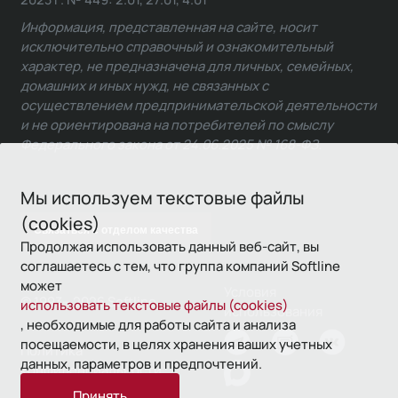
Информация, представленная на сайте, носит
исключительно справочный и ознакомительный
характер, не предназначена для личных, семейных,
домашних и иных нужд, не связанных с
осуществлением предпринимательской деятельности
и не ориентирована на потребителей по смыслу
Федерального закона от 24.06.2025 № 168-ФЗ.
Мы используем текстовые файлы
(cookies)
Связаться с отделом качества
Продолжая использовать данный веб-сайт, вы
соглашаетесь с тем, что группа компаний Softline
может
Условия
© 1993—2026 Softline
использовать текстовые файлы (cookies)
использования
, необходимые для работы сайта и анализа
посещаемости, в целях хранения ваших учетных
Политика
данных, параметров и предпочтений.
конфиденциальности
Принять