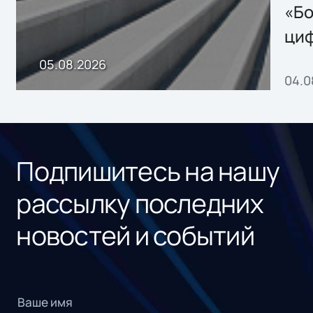
хранения данных
«Бо
ци
пр
05.08.2026
04.0
без
ном
«1С
Подпишитесь на нашу
рассылку последних
новостей и событий