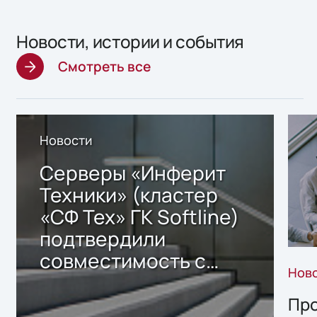
Новости, истории и события
Смотреть все
Новости
Серверы «Инферит
Техники» (кластер
«СФ Тех» ГК Softline)
подтвердили
совместимость с
Нов
решением Sharx
Storage 2.x для
Про