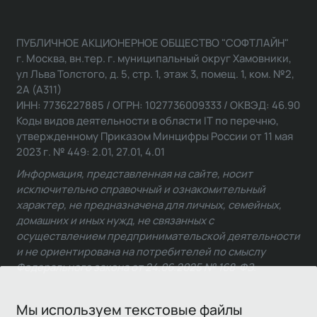
ПУБЛИЧНОЕ АКЦИОНЕРНОЕ ОБЩЕСТВО "СОФТЛАЙН"
г. Москва, вн.тер. г. муниципальный округ Хамовники,
ул Льва Толстого, д. 5, стр. 1, этаж 3, помещ. 1, ком. №2,
2А (А311)
ИНН: 7736227885 / ОГРН: 1027736009333 / ОКВЭД: 46.90
Коды видов деятельности в области IT по перечню,
утвержденному Приказом Минцифры России от 11 мая
2023 г. № 449: 2.01, 27.01, 4.01
Информация, представленная на сайте, носит
исключительно справочный и ознакомительный
характер, не предназначена для личных, семейных,
домашних и иных нужд, не связанных с
осуществлением предпринимательской деятельности
и не ориентирована на потребителей по смыслу
Федерального закона от 24.06.2025 № 168-ФЗ.
Мы используем текстовые файлы