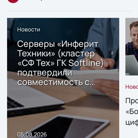
Новости
Серверы «Инферит
Техники» (кластер
«СФ Тех» ГК Softline)
подтвердили
совместимость с
Нов
решением Sharx
Storage 2.x для
Про
хранения данных
«Бо
ци
пр
05.08.2026