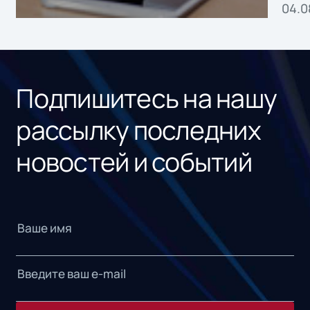
04.0
без
ном
«1С
Подпишитесь на нашу
рассылку последних
новостей и событий