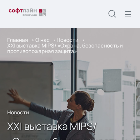
Главная
О нас
Новости
XXI выставкa MIPS/ «Охрана, безопасность и
противопожарная защита»
Новости
XXI выставкa MIPS/