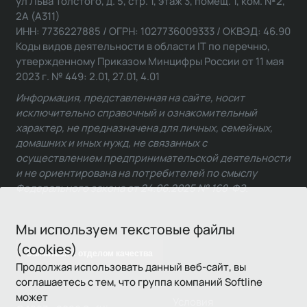
ул Льва Толстого, д. 5, стр. 1, этаж 3, помещ. 1, ком. №2,
2А (А311)
ИНН: 7736227885 / ОГРН: 1027736009333 / ОКВЭД: 46.90
Коды видов деятельности в области IT по перечню,
утвержденному Приказом Минцифры России от 11 мая
2023 г. № 449: 2.01, 27.01, 4.01
Информация, представленная на сайте, носит
исключительно справочный и ознакомительный
характер, не предназначена для личных, семейных,
домашних и иных нужд, не связанных с
осуществлением предпринимательской деятельности
и не ориентирована на потребителей по смыслу
Федерального закона от 24.06.2025 № 168-ФЗ.
Мы используем текстовые файлы
(cookies)
Связаться с отделом качества
Продолжая использовать данный веб-сайт, вы
соглашаетесь с тем, что группа компаний Softline
может
Условия