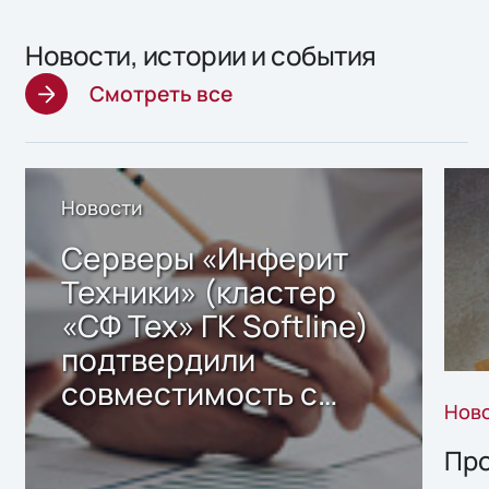
Новости, истории и события
Смотреть все
Новости
Серверы «Инферит
Техники» (кластер
«СФ Тех» ГК Softline)
подтвердили
совместимость с
Нов
решением Sharx
Storage 2.x для
Про