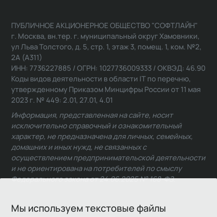
ПУБЛИЧНОЕ АКЦИОНЕРНОЕ ОБЩЕСТВО "СОФТЛАЙН"
г. Москва, вн.тер. г. муниципальный округ Хамовники,
ул Льва Толстого, д. 5, стр. 1, этаж 3, помещ. 1, ком. №2,
2А (А311)
ИНН: 7736227885 / ОГРН: 1027736009333 / ОКВЭД: 46.90
Коды видов деятельности в области IT по перечню,
утвержденному Приказом Минцифры России от 11 мая
2023 г. № 449: 2.01, 27.01, 4.01
Информация, представленная на сайте, носит
исключительно справочный и ознакомительный
характер, не предназначена для личных, семейных,
домашних и иных нужд, не связанных с
осуществлением предпринимательской деятельности
и не ориентирована на потребителей по смыслу
Федерального закона от 24.06.2025 № 168-ФЗ.
Мы используем текстовые файлы