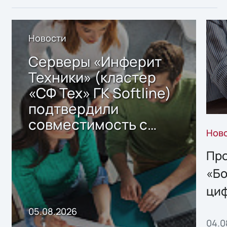
Новости
Серверы «Инферит
Техники» (кластер
«СФ Тех» ГК Softline)
подтвердили
совместимость с
Нов
решением Sharx
Storage 2.x для
Про
хранения данных
«Бо
ци
пр
05.08.2026
04.0
без