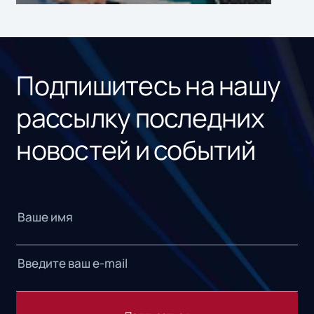
ном
«1С
Подпишитесь на нашу
рассылку последних
новостей и событий