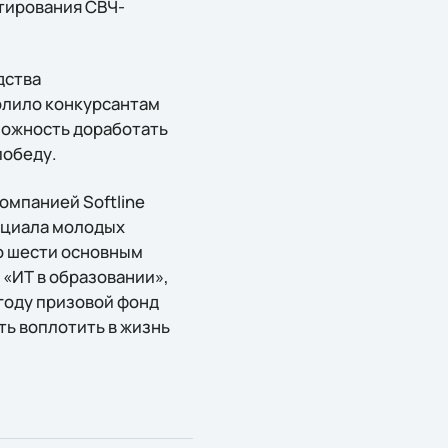
тирования СВЧ-
дства
олило конкурсантам
можность доработать
победу.
омпанией Softline
нциала молодых
о шести основным
 «ИТ в образовании»,
 году призовой фонд
ть воплотить в жизнь