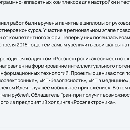
ограммно-аппаратных комплексов для настройки и тес
нал работ были вручены памятные дипломы от руково
ртнеров конкурса. Участие в региональном этапе позв
 от компетентного жюри. Теперь у них появилась воз
апреля 2015 года, тем самым увеличить свои шансы на 
роводится холдингом «Росэлектроника» совместно с к
и направлен на формирование интеллектуального поте
 информационных технологий. Проекты оцениваются п
иоэлектронике», «ИТ-безопасность», «ИТ в медицине»,
Телеком Идея – лучшее мобильное приложение». В этом
5 млн рублей. Обладатель Гран-при получит возможнос
ного из предприятий холдинга «Росэлектроника».