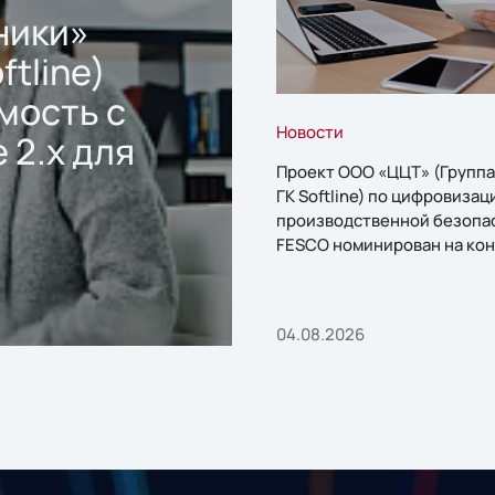
ники»
ftline)
мость с
Новости
 2.x для
Проект ООО «ЦЦТ» (Группа
ГК Softline) по цифровизац
производственной безопа
FESCO номинирован на кон
«1С:Проект года»
04.08.2026