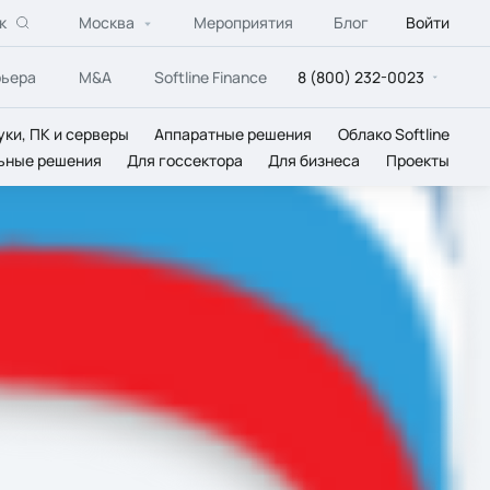
к
Москва
Мероприятия
Блог
Войти
рьера
M&A
Softline Finance
8 (800) 232-0023
уки, ПК и серверы
Аппаратные решения
Облако Softline
ьные решения
Для госсектора
Для бизнеса
Проекты