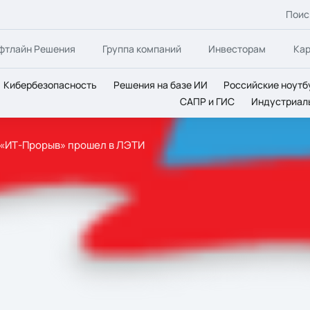
Поис
фтлайн Решения
Группа компаний
Инвесторам
Ка
Кибербезопасность
Решения на базе ИИ
Российские ноутб
САПР и ГИС
Индустриал
 «ИТ-Прорыв» прошел в ЛЭТИ