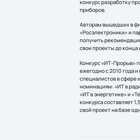
конкурс разработку пр
приборов.
Авторам вышедших в фи
«Росэлектроники» и па
получить рекомендации
свои проекты до конца 
Конкурс «ИТ-Прорыв» п
ежегодно с 2010 года 
специалистов в сфере
номинациям: «ИТ в рад
«ИТ в энергетике» и «
конкурса составляет 1,
свой проект на базе од