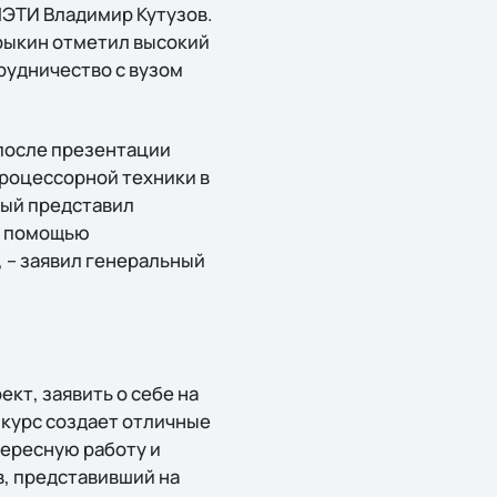
ЛЭТИ Владимир Кутузов.
рыкин отметил высокий
трудничество с вузом
после презентации
роцессорной техники в
рый представил
 с помощью
 – заявил генеральный
кт, заявить о себе на
нкурс создает отличные
тересную работу и
, представивший на