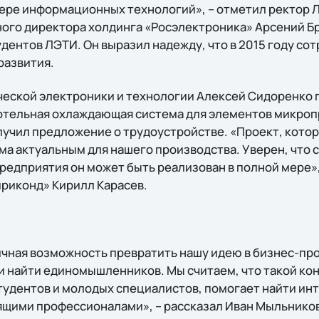
ере информационных технологий», – отметил ректор 
ого директора холдинга «Росэлектроника» Арсений Б
дентов ЛЭТИ. Он выразил надежду, что в 2015 году со
развития.
еской электроники и технологии Алексей Сидоренко 
отельная охлаждающая система для элементов микроп
учил предложение о трудоустройстве. «Проект, кото
ьма актуальным для нашего производства. Уверен, что
редприятия он может быть реализован в полной мере»,
риконд» Кирилл Карасев.
чная возможность превратить нашу идею в бизнес-прое
и найти единомышленников. Мы считаем, что такой ко
студентов и молодых специалистов, помогает найти ин
ящими профессионалами», – рассказал Иван Мыльников