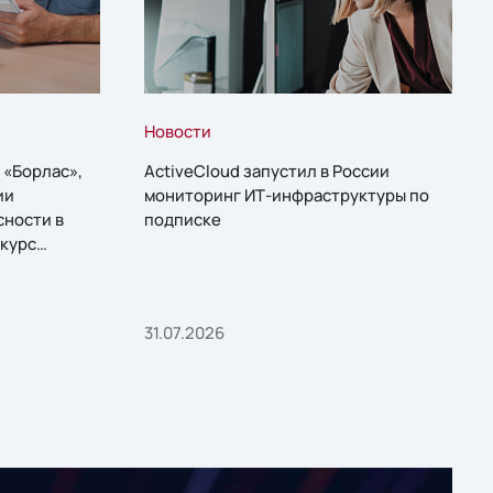
Новости
 «Борлас»,
ActiveCloud запустил в России
ии
мониторинг ИТ-инфраструктуры по
сности в
подписке
курс
31.07.2026