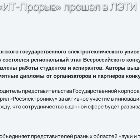
 «ИТ-Прорыв» прошел в ЛЭТИ
ргского государственного электротехнического унив
) состоялся региональный этап Всероссийского конку
влены работы студентов и аспирантов. Авторы вы
мятные дипломы от организаторов и партнеров конку
водитель представительства Государственной корпорац
рил «Росэлектронику» за активное участие в инновац
жду, что сотрудничество в данной сфере будет развив
объединяет представителей разных областей науки и 