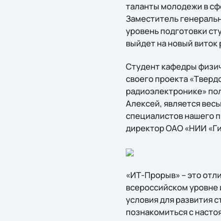
таланты молодежи в сф
Заместитель генеральн
уровень подготовки сту
выйдет на новый виток 
Студент кафедры физич
своего проекта «Тверд
радиоэлектронике» пол
Алексей, является вес
специалистов нашего п
директор ОАО «НИИ «Ги
«ИТ-Прорыв» – это отли
всероссийском уровне 
условия для развития 
познакомиться с насто