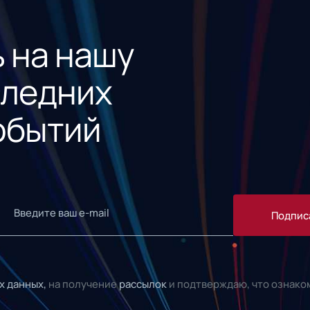
 на нашу
следних
обытий
Подпис
х данных,
на получение
рассылок
и подтверждаю, что ознако