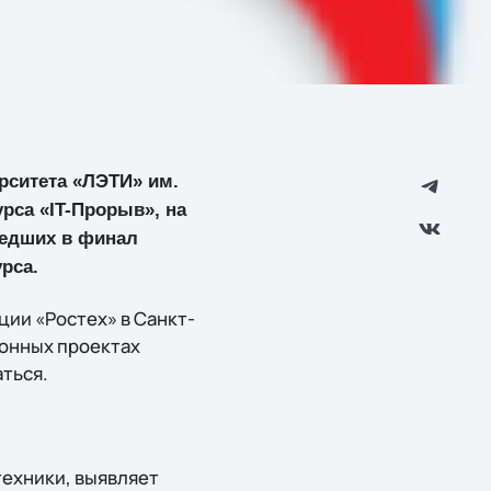
ерситета «ЛЭТИ» им.
рса «IT-Прорыв», на
шедших в финал
рса.
ии «Ростех» в Санкт-
ионных проектах
аться.
техники, выявляет