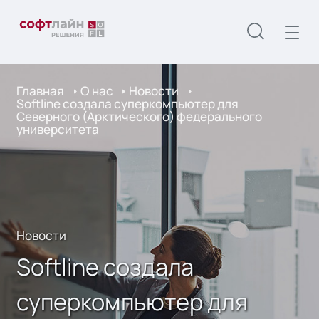
Главная
О нас
Новости
Softline создала суперкомпьютер для
Северного (Арктического) федерального
университета
Новости
Softline создала
суперкомпьютер для