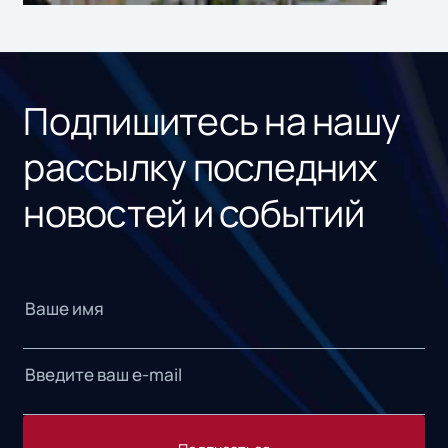
ном
«1С
Подпишитесь на нашу
рассылку последних
новостей и событий