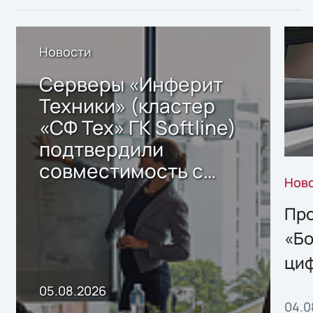
Новости
Серверы «Инферит
Техники» (кластер
«СФ Тех» ГК Softline)
подтвердили
совместимость с
Нов
решением Sharx
Storage 2.x для
Про
хранения данных
«Бо
ци
пр
05.08.2026
04.0
без