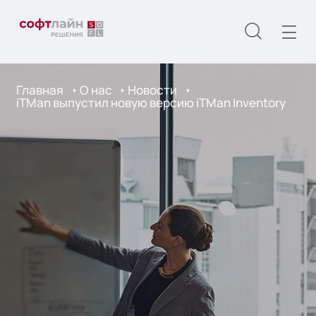
Главная
О нас
Новости
iTMan выпустил новую версию iTMan Inventory