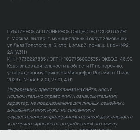
ПУБЛИЧНОЕ АКЦИОНЕРНОЕ ОБЩЕСТВО "СОФТЛАЙН"
г. Москва, вн.тер. г. муниципальный округ Хамовники,
ул Льва Толстого, д. 5, стр. 1, этаж 3, помещ. 1, ком. №2,
2А (А311)
ИНН: 7736227885 / ОГРН: 1027736009333 / ОКВЭД: 46.90
Коды видов деятельности в области IT по перечню,
утвержденному Приказом Минцифры России от 11 мая
2023 г. № 449: 2.01, 27.01, 4.01
Информация, представленная на сайте, носит
исключительно справочный и ознакомительный
характер, не предназначена для личных, семейных,
домашних и иных нужд, не связанных с
осуществлением предпринимательской деятельности
и не ориентирована на потребителей по смыслу
Федерального закона от 24.06.2025 № 168-ФЗ.