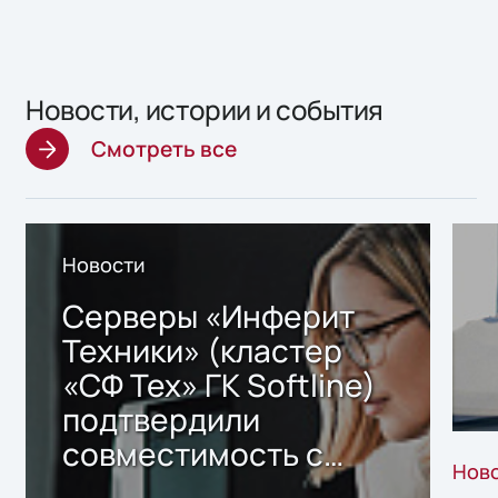
Новости, истории и события
Смотреть все
Новости
Серверы «Инферит
Техники» (кластер
«СФ Тех» ГК Softline)
подтвердили
совместимость с
Нов
решением Sharx