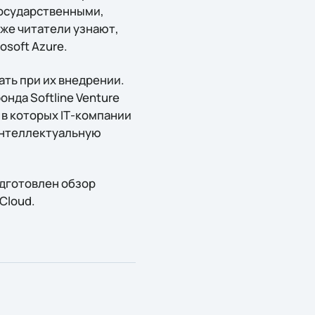
государственными,
же читатели узнают,
soft Azure.
ать при их внедрении.
нда Softline Venture
 в которых IТ-компании
интеллектуальную
одготовлен обзор
Cloud.