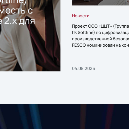
мость с
Новости
 2.x для
Проект ООО «ЦЦТ» (Группа
ГК Softline) по цифровизац
производственной безопа
FESCO номинирован на кон
«1С:Проект года»
04.08.2026