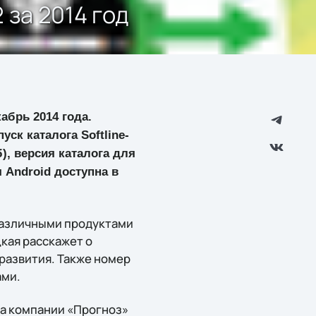
 за 2014 год
кабрь 2014 года.
ск каталога Softline-
), версия каталога для
я Android доступна в
различными продуктами
кая расскажет о
развития. Также номер
ами.
а компании «Прогноз»