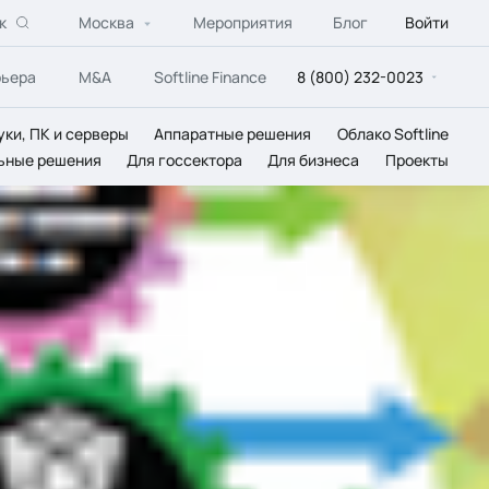
к
Москва
Мероприятия
Блог
Войти
рьера
M&A
Softline Finance
8 (800) 232-0023
уки, ПК и серверы
Аппаратные решения
Облако Softline
ьные решения
Для госсектора
Для бизнеса
Проекты