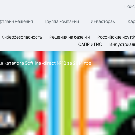
Поис
фтлайн Решения
Группа компаний
Инвесторам
Ка
Кибербезопасность
Решения на базе ИИ
Российские ноутб
САПР и ГИС
Индустриал
е каталога Softline-direct №12 за 2014 год