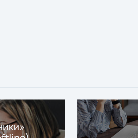
ники»
ftline)