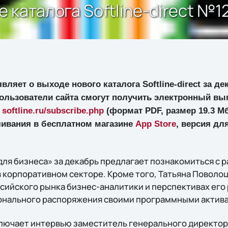
е каталога Softline-direct №12
вляет о выходе нового каталога Softline-direct за де
льзователи сайта смогут получить электронный выпу
е
softline.ru/subscribe.php
(формат PDF, размер 19.3 Мб
чивания в бесплатном магазине
App Store
, версия дл
ля бизнеса» за декабрь предлагает познакомиться с 
 корпоративном секторе. Кроме того, Татьяна Поволоц
сийского рынка бизнес-аналитики и перспективах его 
онального распоряжения своими программными актив
лючает интервью заместитель генерального директор