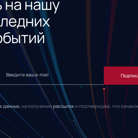
 на нашу
следних
обытий
Подпис
х данных,
на получение
рассылок
и подтверждаю, что ознако