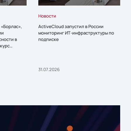
Новости
 «Борлас»,
ActiveCloud запустил в России
ии
мониторинг ИТ-инфраструктуры по
сности в
подписке
курс
31.07.2026