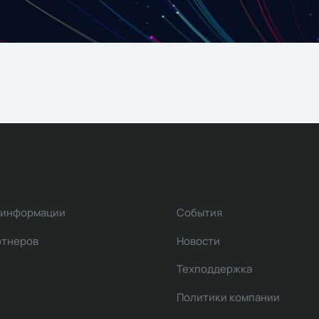
 информации
События
ртнеров
Новости
Техподдержка
Политики компании