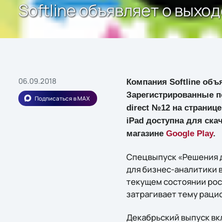
Softline объявляет о выход
06.09.2018
Компания Softline объя
Зарегистрированные по
Подписаться в MAX
direct №12 на страниц
iPad доступна для ска
магазине
Google Play
.
Спецвыпуск «Решения д
для бизнес-аналитики в
текущем состоянии рос
затрагивает тему раци
Декабрьский выпуск вк