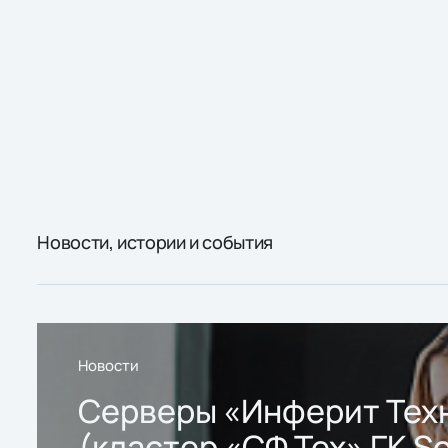
Новости, истории и события
Новости
Серверы «Инферит Тех
(кластер «СФ Тех» ГК So