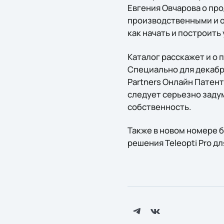
Евгения Овчарова о пр
производственными и о
как начать и построить
Каталог расскажет и о 
Специально для декабрь
Partners Онлайн Патен
следует серьезно заду
собственность.
Также в новом номере 
решения Teleopti Pro д