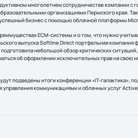
одуктивном многолетнем сотрудничестве компании с 
бразовательными организациями Пермского края. Так
 успешный бизнес с помощью облачной платформы Micro
преимуществах ЕСМ-системы и о том, что нужно учитыв
ского выпуска Softline Direct портфельная компания фо
т подготовила небольшой обзор критических ситуаций,
маться об оформлении исключительных прав на свою 
будут подведены итоги конференции «IT-галактика», п
ля управления коммуникациями и облачных услуг Active