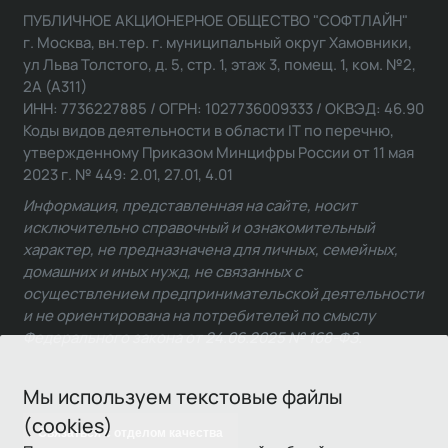
ПУБЛИЧНОЕ АКЦИОНЕРНОЕ ОБЩЕСТВО "СОФТЛАЙН"
г. Москва, вн.тер. г. муниципальный округ Хамовники,
ул Льва Толстого, д. 5, стр. 1, этаж 3, помещ. 1, ком. №2,
2А (А311)
ИНН: 7736227885 / ОГРН: 1027736009333 / ОКВЭД: 46.90
Коды видов деятельности в области IT по перечню,
утвержденному Приказом Минцифры России от 11 мая
2023 г. № 449: 2.01, 27.01, 4.01
Информация, представленная на сайте, носит
исключительно справочный и ознакомительный
характер, не предназначена для личных, семейных,
домашних и иных нужд, не связанных с
осуществлением предпринимательской деятельности
и не ориентирована на потребителей по смыслу
Федерального закона от 24.06.2025 № 168-ФЗ.
Мы используем текстовые файлы
(cookies)
Связаться с отделом качества