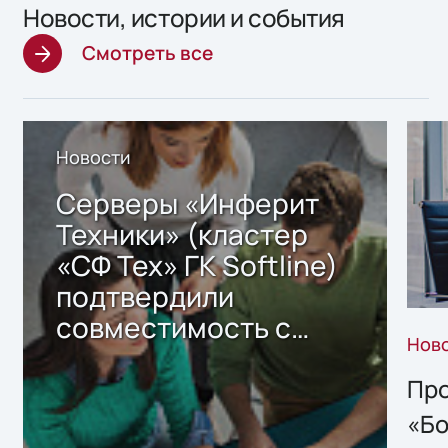
Новости, истории и события
Смотреть все
Новости
Серверы «Инферит
Техники» (кластер
«СФ Тех» ГК Softline)
подтвердили
совместимость с
Нов
решением Sharx
Storage 2.x для
Про
хранения данных
«Бо