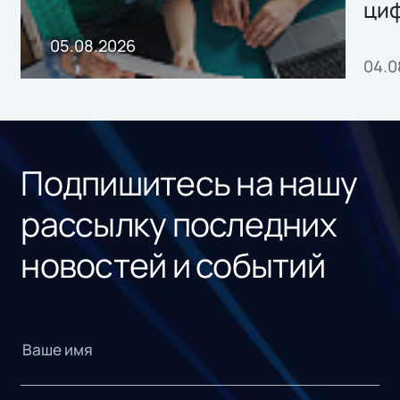
ци
пр
05.08.2026
04.0
без
ном
«1С
Подпишитесь на нашу
рассылку последних
новостей и событий