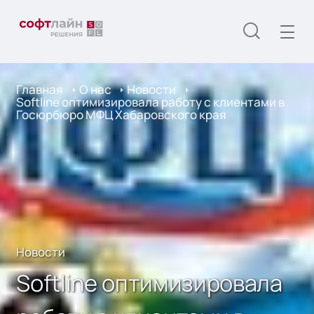
Главная
О нас
Новости
Softline оптимизировала работу с клиентами в
Госюрбюро МФЦ Хабаровского края
Новости
Softline оптимизировала