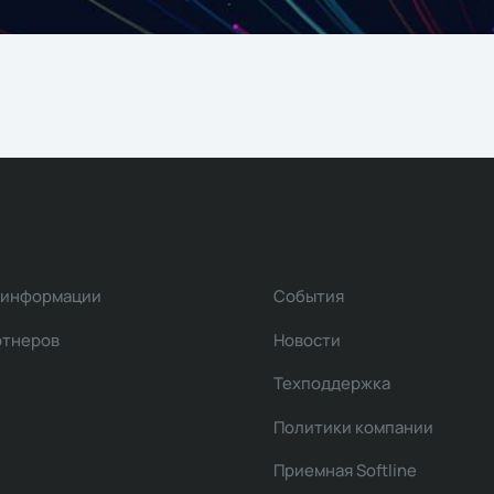
 информации
События
ртнеров
Новости
Техподдержка
Политики компании
Приемная Softline