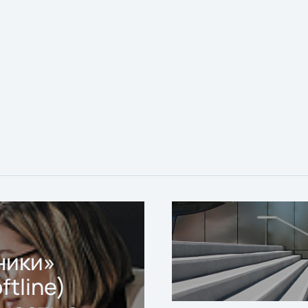
ники»
ftline)