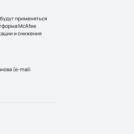
о будут применяться
атформа McAfee
кации и снижения
ова (e-mail: