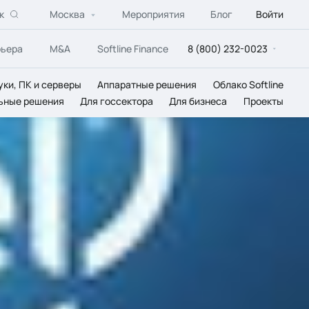
к
Москва
Мероприятия
Блог
Войти
рьера
M&A
Softline Finance
8 (800) 232-0023
уки, ПК и серверы
Аппаратные решения
Облако Softline
ьные решения
Для госсектора
Для бизнеса
Проекты