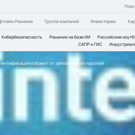
Поис
фтлайн Решения
Группа компаний
Инвесторам
Ка
Кибербезопасность
Решения на базе ИИ
Российские ноутб
САПР и ГИС
Индустриал
тентификация избавит от запоминания паролей