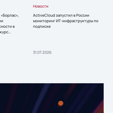
Новости
 «Борлас»,
ActiveCloud запустил в России
ии
мониторинг ИТ-инфраструктуры по
сности в
подписке
курс
31.07.2026