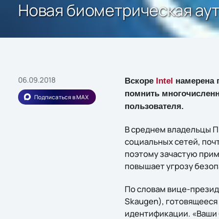
Новая биометрическая ау
06.09.2018
Вскоре
Intel
намерена п
помнить многочисленн
Подписаться в MAX
пользователя.
В среднем владельцы П
социальных сетей, почт
поэтому зачастую приме
повышает угрозу безоп
По словам вице-президе
Skaugen), готовящееся
идентификации. «Ваши