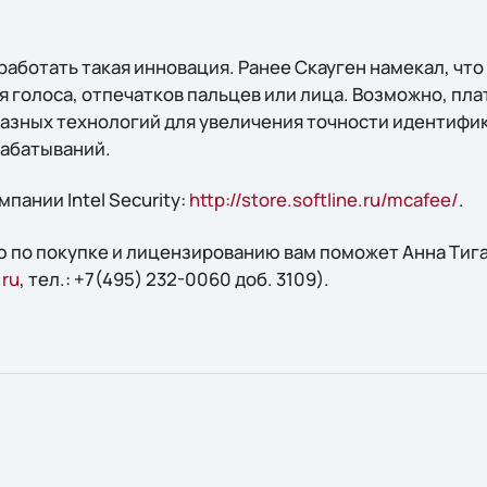
 работать такая инновация. Ранее Скауген намекал, чт
я голоса, отпечатков пальцев или лица. Возможно, пл
азных технологий для увеличения точности идентифи
рабатываний.
пании Intel Security:
http://store.softline.ru/mcafee/
.
 по покупке и лицензированию вам поможет Анна Тиган
.ru
, тел.: +7(495) 232-0060 доб. 3109).