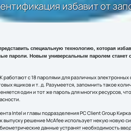
тентификация избавит от за
редставить специальную технологию, которая избав
ые пароли. Новым универсальным паролем станет 
К работают с 18 паролями для различных электронных 
овых ящиков и т. д. Разумеется, запомнить такое коли
няется один и тот же пароль для многих ресурсов, чт
асности.
нта Intel и главы подразделения PC Client Group Кирка 
 к выпуску решение McAfee использует некую новую 
 биометрические данные устранят необходимость вво