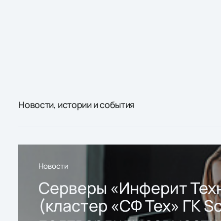
Новости, истории и события
Новости
Серверы «Инферит Тех
(кластер «СФ Тех» ГК So