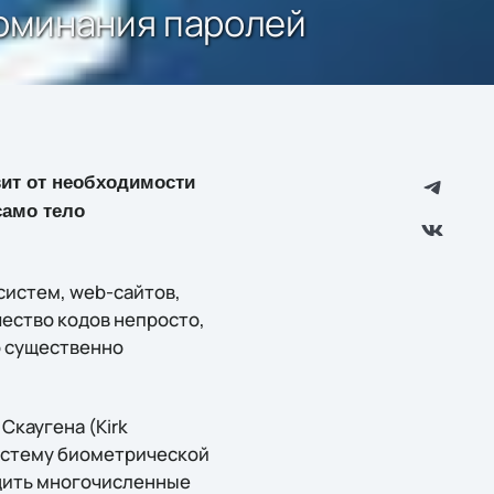
поминания паролей
ит от необходимости
само тело
систем, web-сайтов,
чество кодов непросто,
о существенно
Скаугена (Kirk
систему биометрической
дить многочисленные