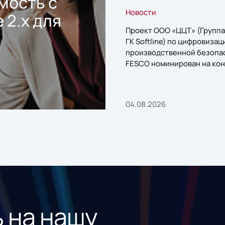
мость с
Новости
 2.x для
Проект ООО «ЦЦТ» (Группа
ГК Softline) по цифровизац
производственной безопа
FESCO номинирован на кон
«1С:Проект года»
04.08.2026
 на нашу