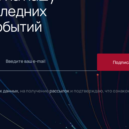
следних
обытий
Подпис
х данных,
на получение
рассылок
и подтверждаю, что ознако