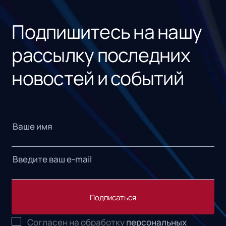
«1С
Подпишитесь на нашу
рассылку последних
новостей и событий
Подписаться
Согласен на обработку
персональных