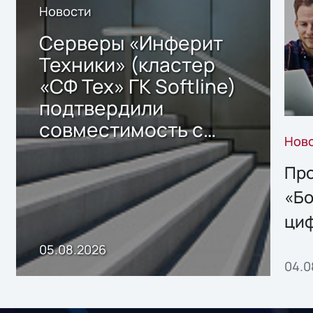
Новости
Серверы «Инферит
Техники» (кластер
«СФ Тех» ГК Softline)
подтвердили
совместимость с
Нов
решением Sharx
Storage 2.x для
Про
хранения данных
«Бо
ци
пр
05.08.2026
04.0
без
ном