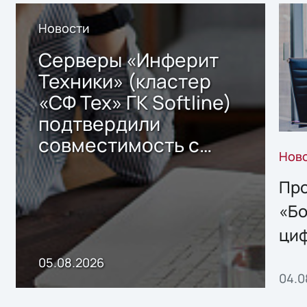
Новости
Серверы «Инферит
Техники» (кластер
«СФ Тех» ГК Softline)
подтвердили
совместимость с
Нов
решением Sharx
Storage 2.x для
Про
хранения данных
«Бо
ци
пр
05.08.2026
04.0
без
ном