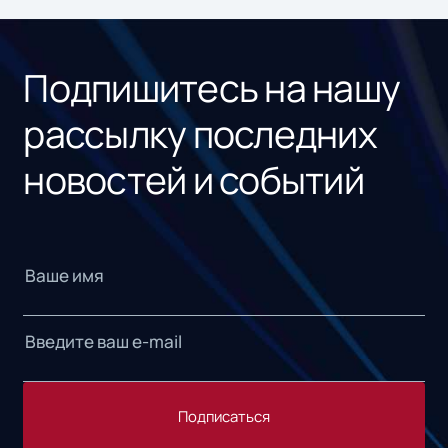
«1С
Подпишитесь на нашу
рассылку последних
новостей и событий
Подписаться