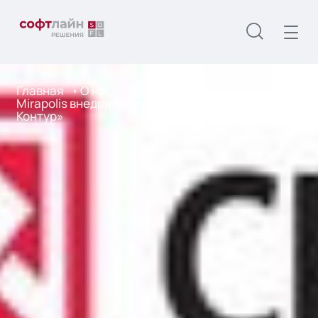
Главная
О нас
Новости
Mirapolis внедрила сервис вебинаров в «СКБ
Контур»