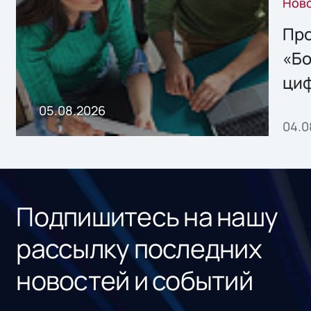
Нов
решением Sharx
Storage 2.x для
Про
хранения данных
«Бо
ци
пр
05.08.2026
04.0
без
ном
«1С
Подпишитесь на нашу
рассылку последних
новостей и событий