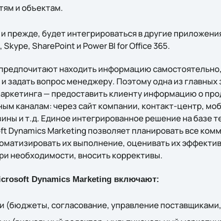
тям и объектам.
 и прежде, будет интегрироваться в другие приложения
 Skype, SharePoint и Power BI for Office 365.
 предпочитают находить информацию самостоятельно,
и задать вопрос менеджеру. Поэтому одна из главных 
аркетинга — предоставить клиенту информацию о прод
ным каналам: через сайт компании, контакт-центр, м
ины и т.д. Единое интегрированное решение на базе т
ft Dynamics Marketing позволяет планировать все ком
томатизировать их выполнение, оценивать их эффекти
при необходимости, вносить коррективы.
crosoft Dynamics Marketing включают:
и (бюджеты, согласование, управление поставщиками,