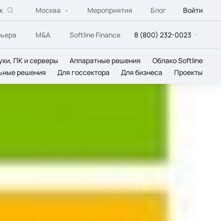
к
Москва
Мероприятия
Блог
Войти
рьера
M&A
Softline Finance
8 (800) 232-0023
уки, ПК и серверы
Аппаратные решения
Облако Softline
ьные решения
Для госсектора
Для бизнеса
Проекты