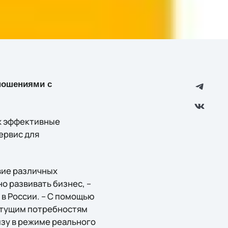
ношениями с
аж эффективные
ервис для
вие различных
о развивать бизнес, –
 в России. – С помощью
астущим потребностям
изу в режиме реального