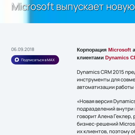
Microsoft выпускает нову
06.09.2018
Корпорация
Microsoft
а
клиентами
Dynamics C
Подписаться в MAX
Dynamics CRM 2015 пре
инструменты для совмес
автоматизации работы 
«Новая версия Dynamic
подразделений внутри 
говорит Алена Геклер,
бизнес-решений Micros
их клиентов, поэтому 