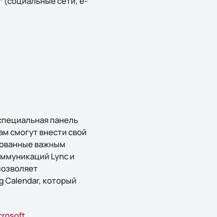
 (социальные сети, e-
 специальная панель
м смогут внести свой
есованные важным
оммуникаций Lync и
позволяет
g Calendar, который
crosoft
.