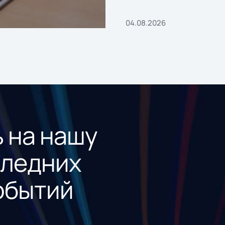
04.08.2026
 на нашу
следних
обытий