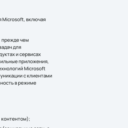
 Microsoft, включая
 прежде чем
задач для
уктах и сервисах
обильные приложения,
ехнологий Microsoft
муникации с клиентами
вность в режиме
 контентом);