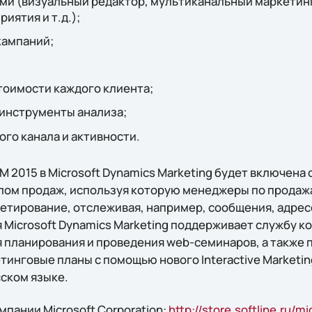
ми (визуальный редактор, мультиканальный маркетинг
риятия и т.д.);
кампаний;
тоимости каждого клиента;
 инструменты анализа;
ого канала и активности.
 2015 в Microsoft Dynamics Marketing будет включена
лом продаж, используя которую менеджеры по продажа
ргетирование, отслеживая, например, сообщения, адр
 Microsoft Dynamics Marketing поддерживает службу к
 планирования и проведения web-семинаров, а также 
инговые планы с помощью нового Interactive Marketin
сском языке.
пании Microsoft Corporation:
http://store.softline.ru/mi