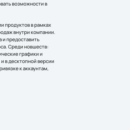
овать возможности в
и продуктов в рамках
одаж внутри компании.
 и предоставить
са. Среди новшеств:
ические графики и
 и в десктопной версии
ивязке к аккаунтам,