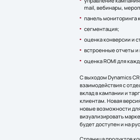
управление кампания
mail, вебинары, мероп
панель мониторинга 
сегментация;
оценка конверсии и с
встроенные отчеты и
оценка ROMI для кажд
С выходом Dynamics CRM
взаимодействия с отде
вклад в кампании и та
клиентам. Новая версия
новые возможности для
визуализировать маркет
будет доступен и на ру
Страница продуктов ком