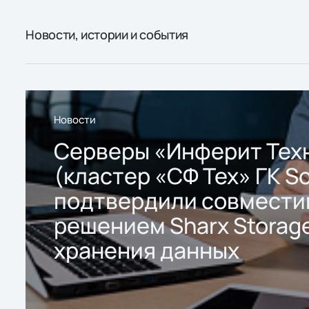
Новости, истории и события
Новости
Серверы «Инферит Тех
(кластер «СФ Тех» ГК So
подтвердили совмести
решением Sharx Storage
хранения данных