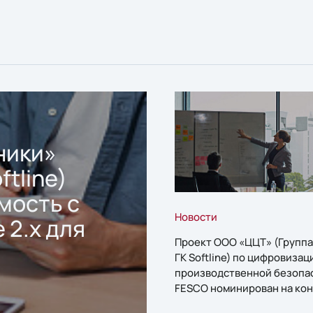
ники»
ftline)
мость с
Новости
 2.x для
Проект ООО «ЦЦТ» (Группа
ГК Softline) по цифровизац
производственной безопа
FESCO номинирован на кон
«1С:Проект года»