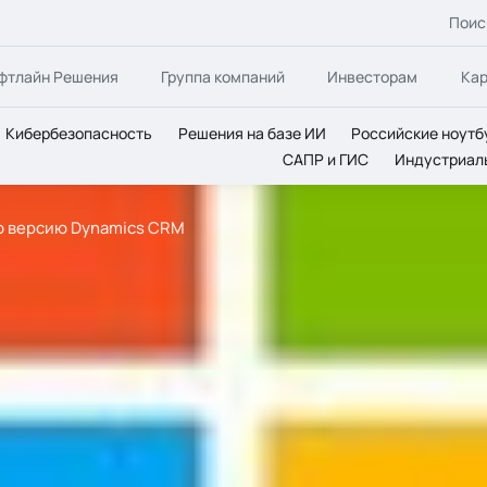
Поис
фтлайн Решения
Группа компаний
Инвесторам
Ка
Кибербезопасность
Решения на базе ИИ
Российские ноутб
САПР и ГИС
Индустриал
ую версию Dynamics CRM