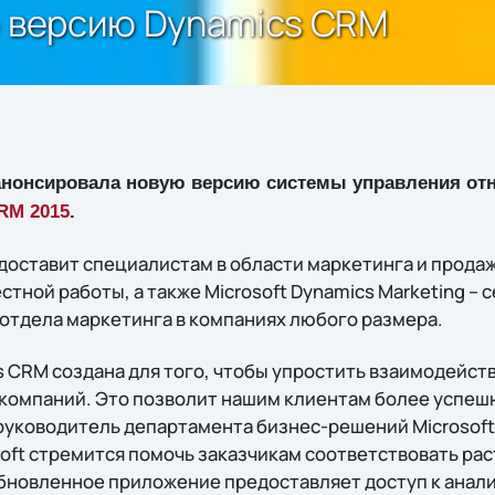
ю версию Dynamics CRM
нонсировала новую версию системы управления от
RM 2015
.
доставит специалистам в области маркетинга и прод
тной работы, а также Microsoft Dynamics Marketing – с
отдела маркетинга в компаниях любого размера.
s CRM создана для того, чтобы упростить взаимодейст
компаний. Это позволит нашим клиентам более успешн
 руководитель департамента бизнес-решений Microsoft
oft стремится помочь заказчикам соответствовать р
обновленное приложение предоставляет доступ к анал