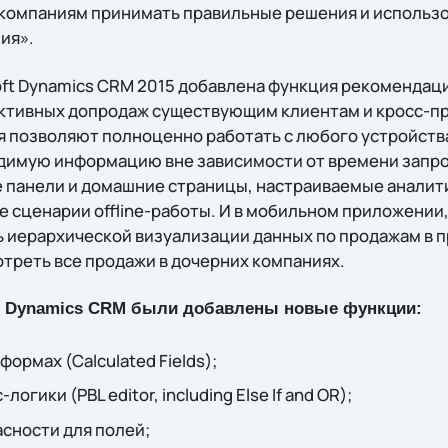
 компаниям принимать правильные решения и использ
ия».
oft Dynamics CRM 2015 добавлена функция рекомендаци
ктивных допродаж существующим клиентам и кросс-пр
позволяют полноценно работать с любого устройства
имую информацию вне зависимости от времени запро
панели и домашние страницы, настраиваемые аналит
 сценарии offline-работы. И в мобильном приложении,
 иерархической визуализации данных по продажам в пр
треть все продажи в дочерних компаниях.
t Dynamics CRM были добавлены новые функции:
ормах (Calculated Fields);
огики (PBL editor, including Else If and OR);
сности для полей;