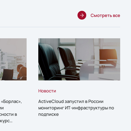
Смотреть все
Новости
 «Борлас»,
ActiveCloud запустил в России
ии
мониторинг ИТ-инфраструктуры по
сности в
подписке
курс