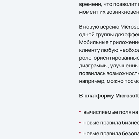
времени, что позволит
момент их возникновен
В новую версию Micros
одной группы для эффе
Мобильные приложения 
клиенту любую необход
роле-ориентированные 
диаграммы, улучшенные
появилась возможность
например, можно посмо
В платформу Microsof
вычисляемые поля на ф
новые правила бизнес-л
новые правила безопа