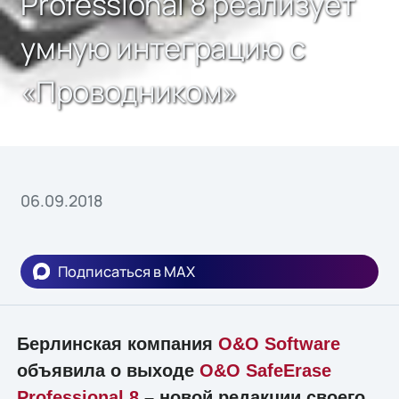
Professional 8 реализует
умную интеграцию с
«Проводником»
06.09.2018
Подписаться в MAX
Берлинская компания
O&O Software
объявила о выходе
O&O SafeErase
Professional 8
– новой редакции своего