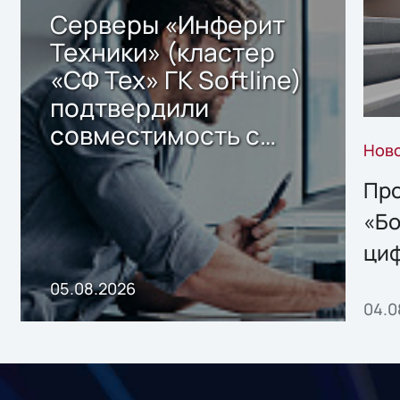
Серверы «Инферит
Техники» (кластер
«СФ Тех» ГК Softline)
подтвердили
совместимость с
Нов
решением Sharx
Storage 2.x для
Про
хранения данных
«Бо
ци
пр
05.08.2026
04.0
без
ном
«1С