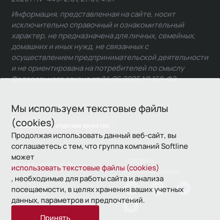
Информация, представленная на сайте, носит
исключительно справочный и ознакомительный
характер, не предназначена для личных, семейных,
домашних и иных нужд, не связанных с
осуществлением предпринимательской деятельности
и не ориентирована на потребителей по смыслу
Федерального закона от 24.06.2025 № 168-ФЗ.
Мы используем текстовые файлы
(cookies)
Связаться с отделом качества
Продолжая использовать данный веб-сайт, вы
соглашаетесь с тем, что группа компаний Softline
может
Условия
© 1993—2026 Softline
использовать текстовые файлы (cookies)
использования
, необходимые для работы сайта и анализа
посещаемости, в целях хранения ваших учетных
Политика
данных, параметров и предпочтений.
конфиденциальности
Принять