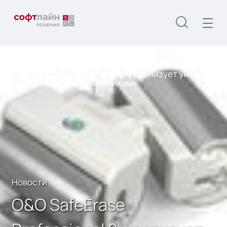
Главная
О нас
Новости
O&O SafeErase Professional 8 реализует умную
интеграцию с «Проводником»
Новости
O&O SafeErase