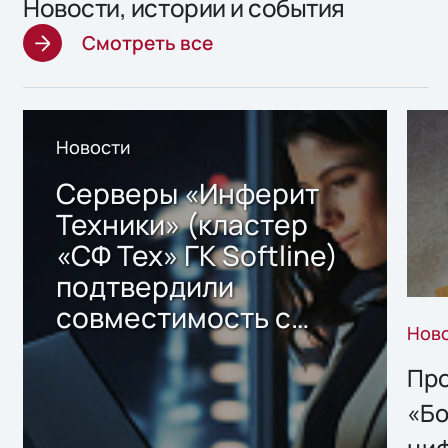
Новости, истории и события
Смотреть все
Новости
Серверы «Инферит
Техники» (кластер
«СФ Тех» ГК Softline)
подтвердили
совместимость с
Нов
решением Sharx
Storage 2.x для
Про
хранения данных
«Бо