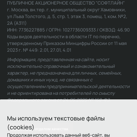
ПУБЛИЧНОЕ АКЦИОНЕРНОЕ ОБЩЕСТВО "СОФТЛАЙН"
г. Москва, вн.тер. г. муниципальный округ Хамовники,
ул Льва Толстого, д. 5, стр. 1, этаж 3, помещ. 1, ком. №2,
2А (А311)
ИНН: 7736227885 / ОГРН: 1027736009333 / ОКВЭД: 46.90
Коды видов деятельности в области IT по перечню,
утвержденному Приказом Минцифры России от 11 мая
2023 г. № 449: 2.01, 27.01, 4.01
Информация, представленная на сайте, носит
исключительно справочный и ознакомительный
характер, не предназначена для личных, семейных,
домашних и иных нужд, не связанных с
осуществлением предпринимательской деятельности
и не ориентирована на потребителей по смыслу
Федерального закона от 24.06.2025 № 168-ФЗ.
Мы используем текстовые файлы
(cookies)
Связаться с отделом качества
Продолжая использовать данный веб-сайт, вы