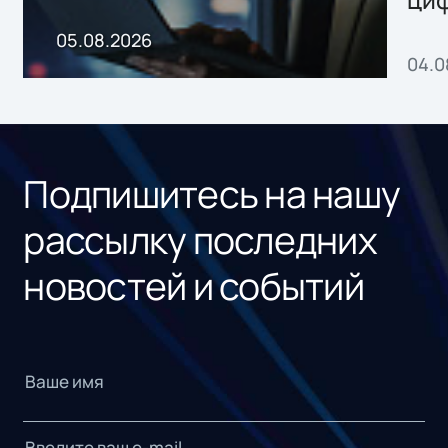
ци
пр
05.08.2026
04.0
без
ном
«1С
Подпишитесь на нашу
рассылку последних
новостей и событий