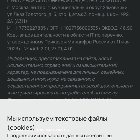
ПУБЛИЧНОЕ АКЦИОНЕРНОЕ ОБЩЕСТВО "СОФТЛАЙН"
г. Москва, вн.тер. г. муниципальный округ Хамовники,
ул Льва Толстого, д. 5, стр. 1, этаж 3, помещ. 1, ком. №2,
2А (А311)
ИНН: 7736227885 / ОГРН: 1027736009333 / ОКВЭД: 46.90
Коды видов деятельности в области IT по перечню,
утвержденному Приказом Минцифры России от 11 мая
2023 г. № 449: 2.01, 27.01, 4.01
Информация, представленная на сайте, носит
исключительно справочный и ознакомительный
характер, не предназначена для личных, семейных,
домашних и иных нужд, не связанных с
осуществлением предпринимательской деятельности
и не ориентирована на потребителей по смыслу
Федерального закона от 24.06.2025 № 168-ФЗ.
Мы используем текстовые файлы
(cookies)
Связаться с отделом качества
Продолжая использовать данный веб-сайт, вы