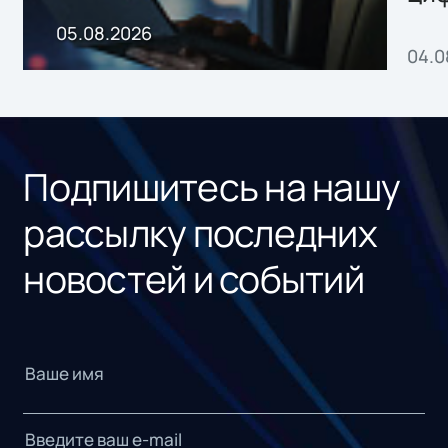
пр
05.08.2026
04.0
без
ном
«1С
Подпишитесь на нашу
рассылку последних
новостей и событий