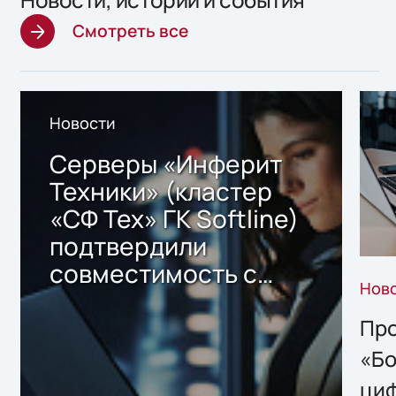
Смотреть все
Новости
Серверы «Инферит
Техники» (кластер
«СФ Тех» ГК Softline)
подтвердили
совместимость с
Нов
решением Sharx
Storage 2.x для
Про
хранения данных
«Бо
ци