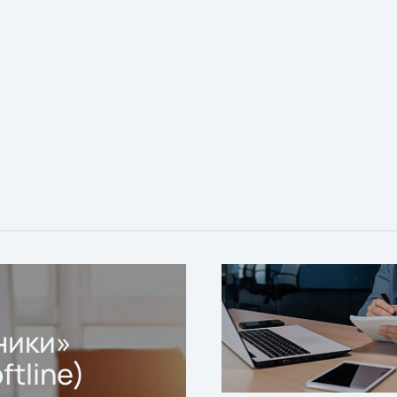
ники»
ftline)