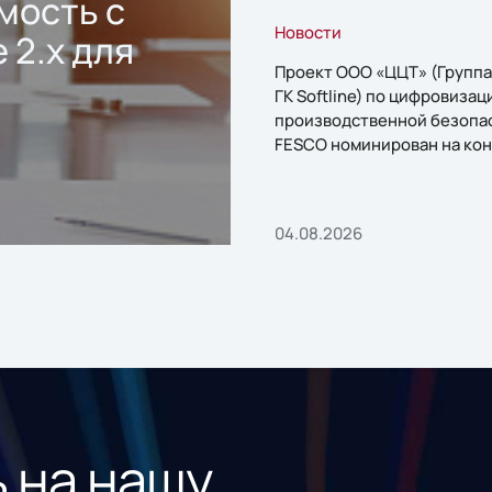
мость с
Новости
 2.x для
Проект ООО «ЦЦТ» (Группа
ГК Softline) по цифровизац
производственной безопа
FESCO номинирован на кон
«1С:Проект года»
04.08.2026
 на нашу