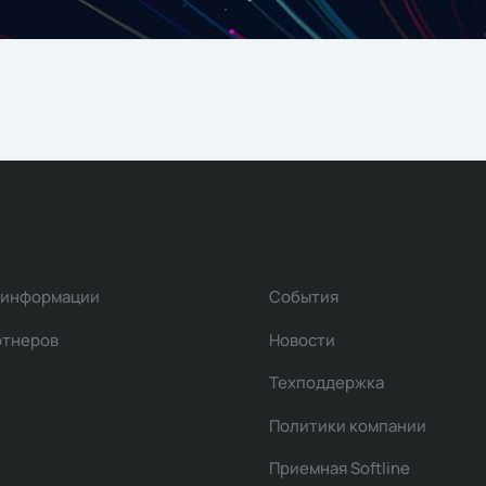
 информации
События
ртнеров
Новости
Техподдержка
Политики компании
Приемная Softline