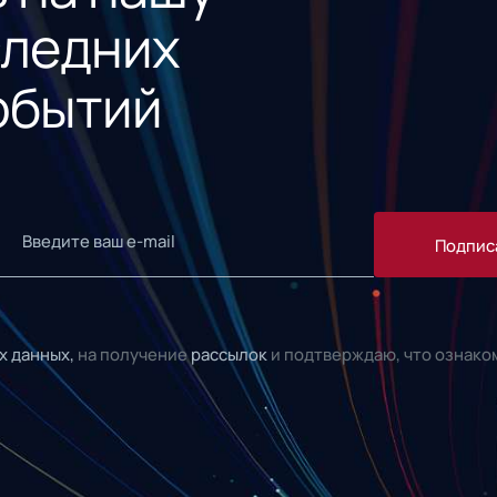
следних
обытий
Подпис
х данных,
на получение
рассылок
и подтверждаю, что ознако