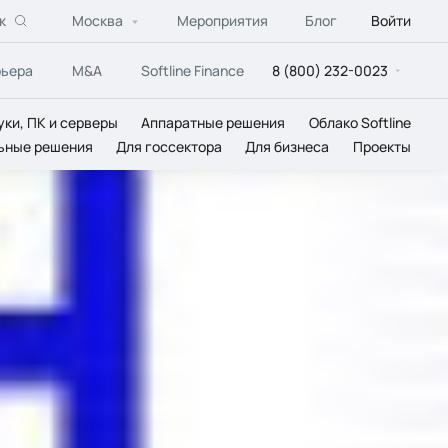
к
Москва
Мероприятия
Блог
Войти
рьера
M&A
Softline Finance
8 (800) 232-0023
уки, ПК и серверы
Аппаратные решения
Облако Softline
ьные решения
Для госсектора
Для бизнеса
Проекты