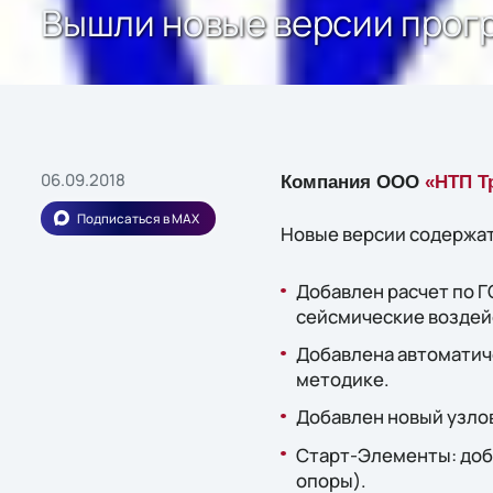
Вышли новые версии прог
06.09.2018
Компания ООО
«НТП Т
Подписаться в MAX
Новые версии содержат
Добавлен расчет по Г
сейсмические воздейс
Добавлена автоматич
методике.
Добавлен новый узло
Старт-Элементы: доб
опоры).