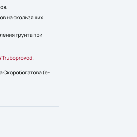
ов.
ов на скользящих
.
ления грунта при
ru/Truboprovod
.
а Скоробогатова (e-