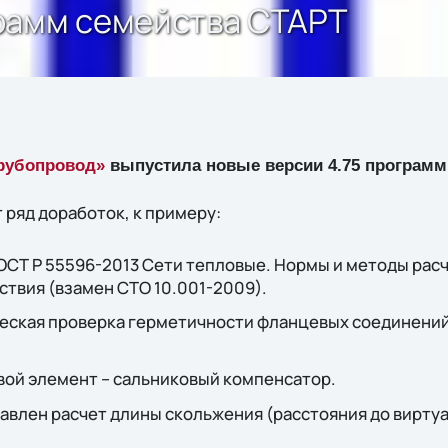
рамм семейства СТАРТ
рубопровод»
выпустила новые версии 4.75 программ
 ряд доработок, к примеру:
ОСТ Р 55596-2013 Сети тепловые. Нормы и методы расч
твия (взамен СТО 10.001-2009).
еская проверка герметичности фланцевых соединени
вой элемент – сальниковый компенсатор.
авлен расчет длины скольжения (расстояния до вирт