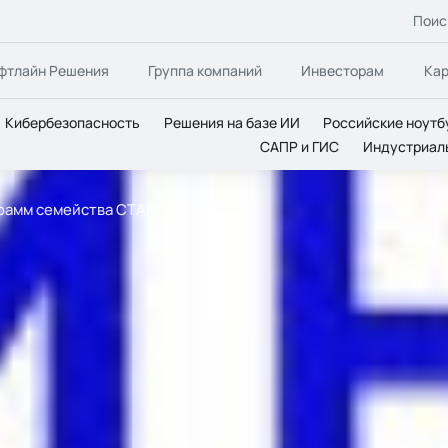
Поис
фтлайн Решения
Группа компаний
Инвесторам
Ка
Кибербезопасность
Решения на базе ИИ
Российские ноутб
САПР и ГИС
Индустриал
рамм семейства СТАРТ