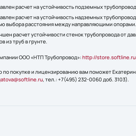
авлен расчет на устойчивость подземных трубопровод
авлен расчет на устойчивость надземных трубопровод
ью выбора расстояния между направляющими опорами
шен расчет устойчивости стенок трубопровода от дав
в из труб в грунте.
омпании ООО «НТП Трубопровод»:
http://store.softline.
 по покупке и лицензированию вам поможет Екатерин
atova@softline.ru
, тел.: +7(495) 232-0060 доб. 3103).