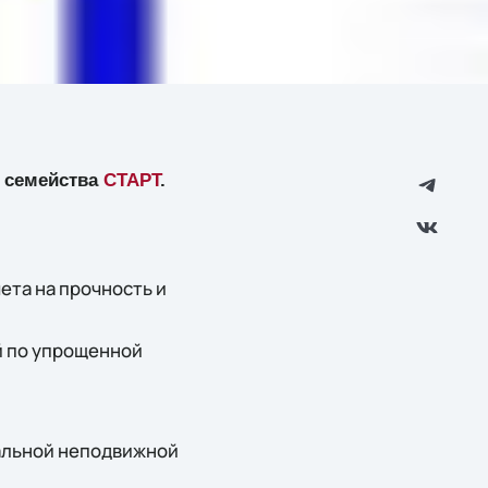
 семейства
СТАРТ
.
ета на прочность и
й по упрощенной
уальной неподвижной