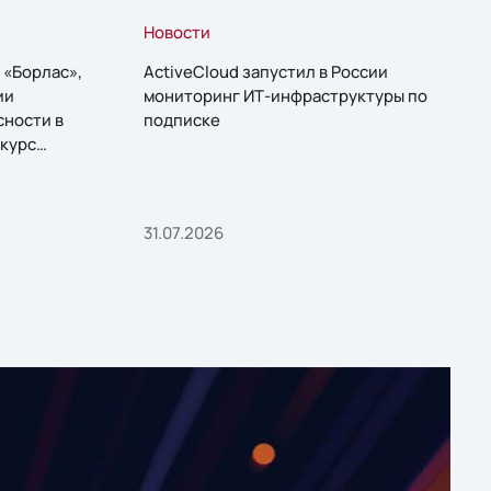
Новости
 «Борлас»,
ActiveCloud запустил в России
ии
мониторинг ИТ-инфраструктуры по
сности в
подписке
курс
31.07.2026