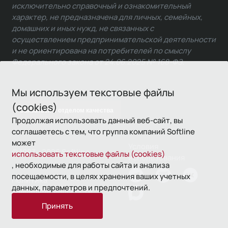
исключительно справочный и ознакомительный
характер, не предназначена для личных, семейных,
домашних и иных нужд, не связанных с
осуществлением предпринимательской деятельности
и не ориентирована на потребителей по смыслу
Федерального закона от 24.06.2025 № 168-ФЗ.
Мы используем текстовые файлы
(cookies)
Связаться с отделом качества
Продолжая использовать данный веб-сайт, вы
соглашаетесь с тем, что группа компаний Softline
может
Условия
© 1993—2026 Softline
использовать текстовые файлы (cookies)
использования
, необходимые для работы сайта и анализа
посещаемости, в целях хранения ваших учетных
Политика
данных, параметров и предпочтений.
конфиденциальности
Принять
16+