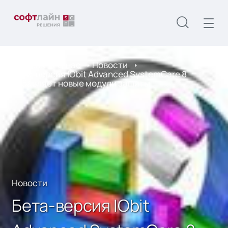
Главная
О нас
Новости
Бета-версия IObit Advanced SystemCare 8
добавляет новые модули защиты
Новости
Бета-версия IObit