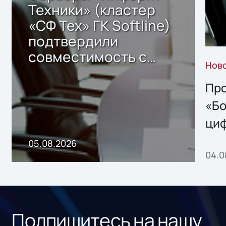
Техники» (кластер
«СФ Тех» ГК Softline)
подтвердили
совместимость с
Нов
решением Sharx
Storage 2.x для
Про
хранения данных
«Бо
ци
пр
05.08.2026
04.0
без
ном
«1С
Подпишитесь на нашу