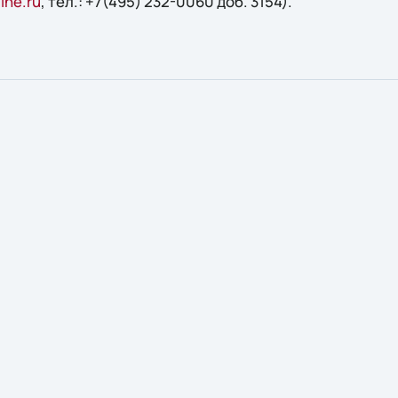
ine.ru
, тел.: +7(495) 232-0060 доб. 3154).