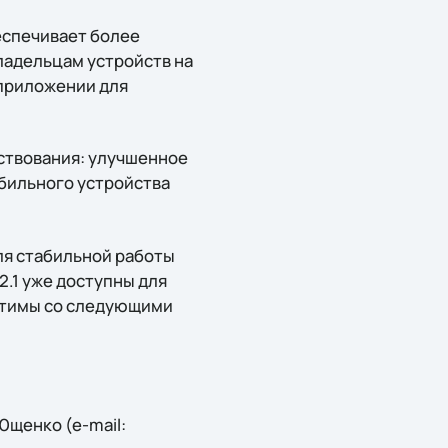
беспечивает более
ладельцам устройств на
 приложении для
ствования: улучшенное
бильного устройства
для стабильной работы
d 2.1 уже доступны для
естимы со следующими
щенко (e-mail: