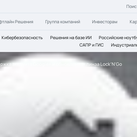
Поис
фтлайн Решения
Группа компаний
Инвесторам
Ка
Кибербезопасность
Решения на базе ИИ
Российские ноутб
САПР и ГИС
Индустриал
ддержка аккаунта Google+ и обновленная линза Lock’N’Go