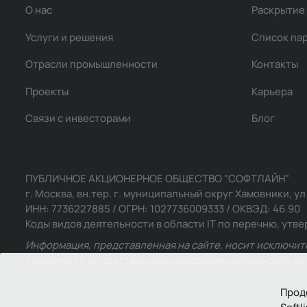
О нас
Раскрытие
Услуги и решения
Список па
Отрасли промышленности
Контакты
Проекты
Карьера
Связи с инвесторами
Блог
ПУБЛИЧНОЕ АКЦИОНЕРНОЕ ОБЩЕСТВО "СОФТЛАЙН"
г. Москва, вн.тер. г. муниципальный округ Хамовники, ул Ль
ИНН: 7736227885 / ОГРН: 1027736009333 / ОКВЭД: 46.90
Коды видов деятельности в области IT по перечню, утвер
Информация, представленная на сайте, носит исключит
связанных с осуществлением предпринимательской деят
Прод