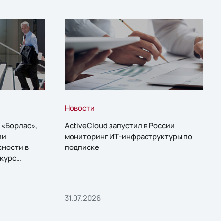
Новости
 «Борлас»,
ActiveCloud запустил в России
ии
мониторинг ИТ-инфраструктуры по
сности в
подписке
курс
31.07.2026