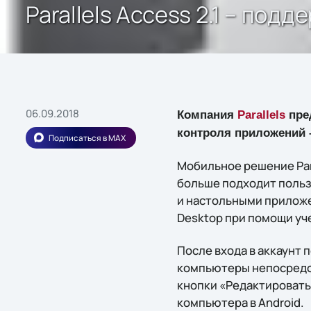
Parallels Access 2.1 – под
06.09.2018
Компания
Parallels
пре
контроля приложений – P
Подписаться в MAX
Мобильное решение Para
больше подходит польз
и настольными приложен
Desktop при помощи уче
После входа в аккаунт
компьютеры непосредст
кнопки «Редактировать»
компьютера в Android.