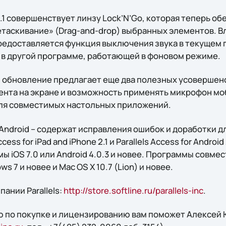
.1 совершенствует линзу Lock’N’Go, которая теперь о
етаскивание» (Drag-and-drop) выбранных элементов. В
редоставляется функция выключения звука в текущем
в другой программе, работающей в фоновом режиме.
 обновление предлагает еще два полезных усовершен
нта на экране и возможность применять микрофон мо
ля совместимых настольных приложений.
и Android – содержат исправления ошибок и доработки 
cess for iPad and iPhone 2.1 и Parallels Access for Androi
ы iOS 7.0 или Android 4.0.3 и новее. Программы совм
 7 и новее и Mac OS X 10.7 (Lion) и новее.
ании Parallels:
http://store.softline.ru/parallels-inc
.
 по покупке и лицензированию вам поможет Алексей Ю