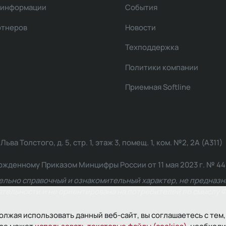
 информации
События
ртнеров
Новости
Техподдержка
Политики компании
Приемная Softline
ва Толстого, д. 5, стр. 1, этаж 3, помещ. 1, ком. №2, 2А (А311)
жденному Приказом Минцифры России от 11 мая 2023 г. № 449: 2
ельно справочный и ознакомительный характер, не предназна
ельности и не ориентирована на потребителей по смыслу Ф
олжая использовать данный веб-сайт, вы соглашаетесь с тем,