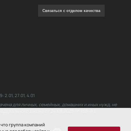
Связаться с отделом качества
.01, 27.01, 4.01
чена для личных, семейных, домашних и иных нужд, не
едерального закона от 24.06.2025 № 168-ФЗ.
 что группа компаний