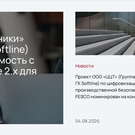
ники»
ftline)
мость с
Новости
 2.x для
Проект ООО «ЦЦТ» (Группа
ГК Softline) по цифровизац
производственной безопа
FESCO номинирован на кон
«1С:Проект года»
04.08.2026