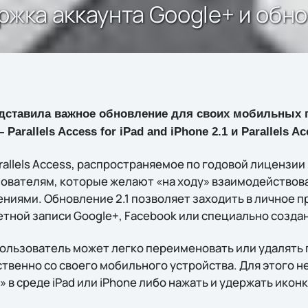
держка аккаунта Google+ и обн
дставила важное обновление для своих мобильных 
arallels Access for iPad and iPhone 2.1 и Parallels Acc
llels Access, распространяемое по годовой лицензии 
ователям, которые желают «на ходу» взаимодействов
иями. Обновление 2.1 позволяет заходить в личное пр
тной записи Google+, Facebook или специально создан
 пользователь может легко переименовать или удалят
венно со своего мобильного устройства. Для этого н
 в среде iPad или iPhone либо нажать и удержать ико