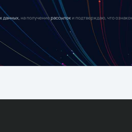
х данных,
на получение
рассылок
и подтверждаю, что ознако