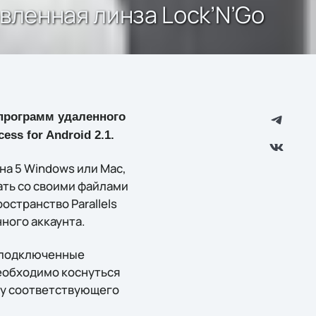
овленная линза Lock’N’Go
программ удаленного
ess for Android 2.1.
на 5 Windows или Mac,
ать со своими файлами
остранство Parallels
ного аккаунта.
ь подключенные
еобходимо коснуться
нку соответствующего