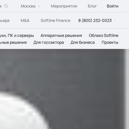
к
Москва
Мероприятия
Блог
Войти
рьера
M&A
Softline Finance
8 (800) 232-0023
уки, ПК и серверы
Аппаратные решения
Облако Softline
ьные решения
Для госсектора
Для бизнеса
Проекты