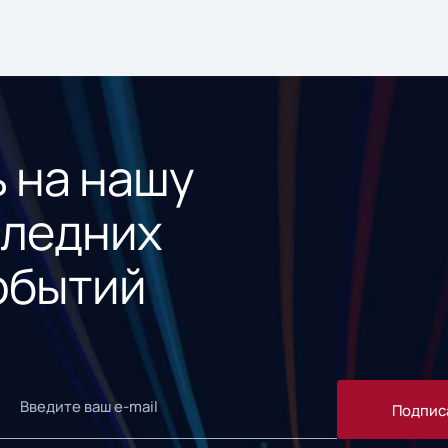
 на нашу
следних
обытий
Подпис