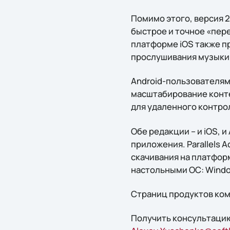
Помимо этого, версия 2
быстрое и точное «пер
платформе iOS также п
прослушивания музыки 
Android-пользователям
масштабирование конте
для удаленного контро
Обе редакции – и iOS, 
приложения. Parallels Ac
скачивания на платформ
настольными ОС: Windows
Страниц продуктов комп
Получить консультацию