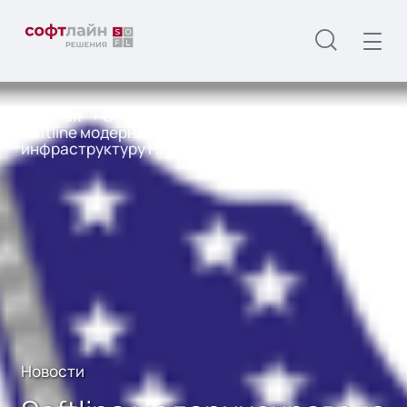
Главная
О нас
Новости
Softline модернизировала сетевую
инфраструктуру НИИ в Мурманске
Новости