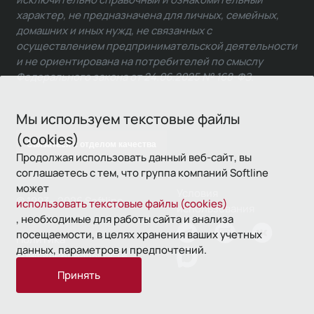
характер, не предназначена для личных, семейных,
домашних и иных нужд, не связанных с
осуществлением предпринимательской деятельности
и не ориентирована на потребителей по смыслу
Федерального закона от 24.06.2025 № 168-ФЗ.
Мы используем текстовые файлы
(cookies)
Связаться с отделом качества
Продолжая использовать данный веб-сайт, вы
соглашаетесь с тем, что группа компаний Softline
может
Условия
© 1993—2026 Softline
использовать текстовые файлы (cookies)
использования
, необходимые для работы сайта и анализа
посещаемости, в целях хранения ваших учетных
Политика
данных, параметров и предпочтений.
конфиденциальности
Принять
16+