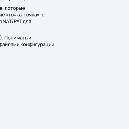
в, которые
е «точка-точка», с
 NAT/PAT для
). Понимать и
 файлами конфигурации