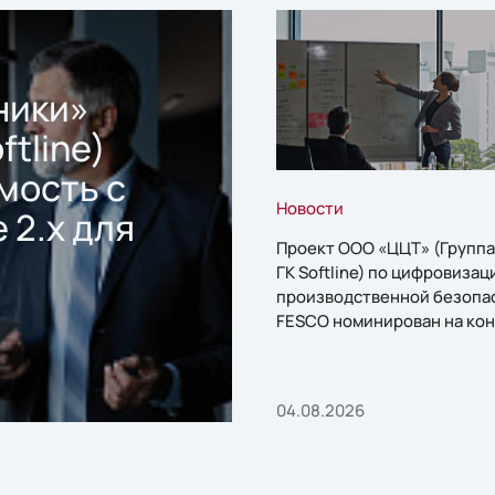
ники»
ftline)
мость с
Новости
 2.x для
Проект ООО «ЦЦТ» (Группа
ГК Softline) по цифровизац
производственной безопа
FESCO номинирован на кон
«1С:Проект года»
04.08.2026