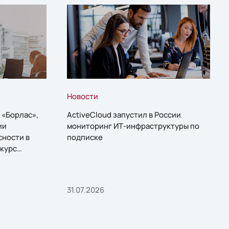
Новости
 «Борлас»,
ActiveCloud запустил в России
ии
мониторинг ИТ-инфраструктуры по
сности в
подписке
курс
31.07.2026