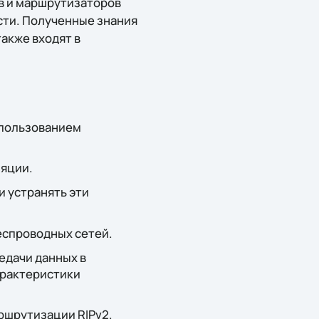
в и маршрутизаторов
сти. Полученные знания
акже входят в
спользованием
ляции.
и устранять эти
еспроводных сетей.
едачи данных в
арактеристики
ршрутизации RIPv2.