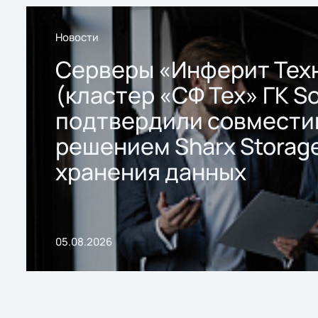
Новости
Серверы «Инферит Тех
(кластер «СФ Тех» ГК So
подтвердили совмести
решением Sharx Storage
хранения данных
05.08.2026