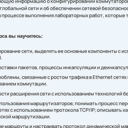
ающую информацию о конфигурировании коммутаторо
 глобальной сети и об обеспечении сетевой безопасно
в процессе выполнения лабораторных работ, которые т
рса вы научитесь:
рование сети, выделять ее основные компоненты с и
.
оставки пакетов, процессы инкапсуляции и деинкапсу
блемы, связанные с ростом трафика в Ethernet сетях 
ванием коммутации.
сти расширения сети с использованием технологий б
пользования маршрутизаторов; понимать процесс пер
тях с использованием протокола TCP/IP; описывать х
ской маршрутизации.
ие маршруты и настраивать протокол динамической ма