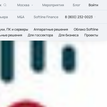
к
Москва
Мероприятия
Блог
Войти
рьера
M&A
Softline Finance
8 (800) 232-0023
уки, ПК и серверы
Аппаратные решения
Облако Softline
ьные решения
Для госсектора
Для бизнеса
Проекты