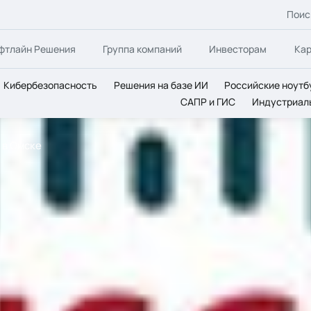
Поис
фтлайн Решения
Группа компаний
Инвесторам
Ка
Кибербезопасность
Решения на базе ИИ
Российские ноутб
САПР и ГИС
Индустриал
 в Омске