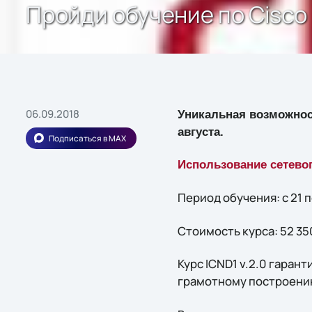
Пройди обучение по Cisco
06.09.2018
Уникальная возможност
августа.
Подписаться в MAX
Использование сетевог
Период обучения: с 21 
Стоимость курса: 52 35
Курс ICND1 v.2.0 гара
грамотному построени