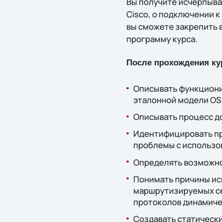
Вы получите исчерпыв
Cisco, о подключении к
вы сможете закрепить 
программу курса.
После прохождения ку
Описывать функциони
эталонной модели OSI
Описывать процесс д
Идентифицировать про
проблемы с использо
Определять возможно
Понимать причины ис
маршрутизируемых се
протоколов динамиче
Создавать статическ